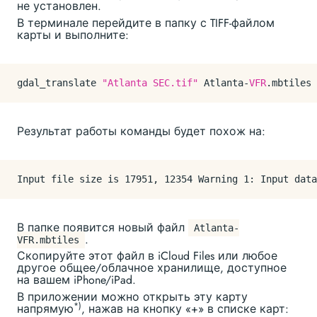
не установлен.
В терминале перейдите в папку с TIFF-файлом
карты и выполните:
gdal_translate 
"Atlanta SEC.tif"
Atlanta
-
VFR
.
mbtiles
 
Результат работы команды будет похож на:
Input file size is 17951, 12354 Warning 1: Input dat
В папке появится новый файл
Atlanta-
.
VFR.mbtiles
Скопируйте этот файл в iCloud Files или любое
другое общее/облачное хранилище, доступное
на вашем iPhone/iPad.
В приложении можно открыть эту карту
*)
напрямую
, нажав на кнопку «+» в списке карт: