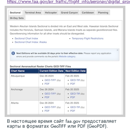
https://www.faa.gov/air_traffic/flight_info/aeronav/digital_pro
В настоящее время сайт faa.gov предоставляет
карты в форматах GeoTIFF или PDF (GeoPDF).