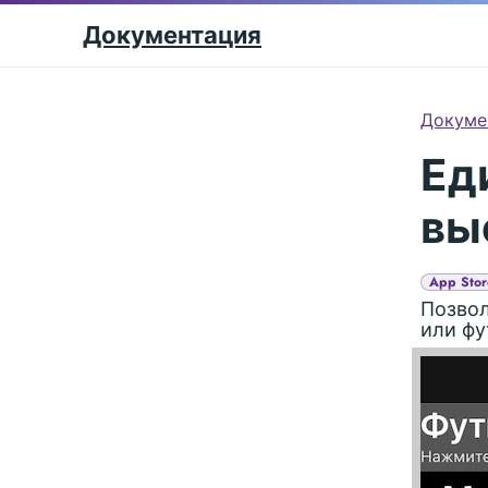
Документация
Докуме
Ед
вы
App Stor
Позвол
или фу