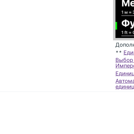
Дополн
**
Еди
Выбор 
Имперс
Единиц
Автом
единиц