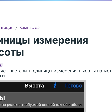
нтация
Компас 55
иницы измерения
соты
e
яет наставить единицы измерения высоты на ме
ты.