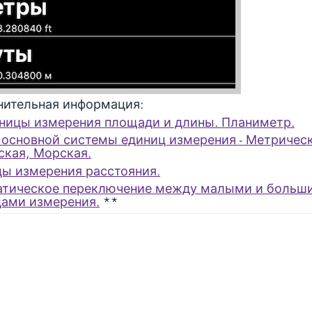
ительная информация:
ницы измерения площади и длины. Планиметр.
основной системы единиц измерения - Метрическ
кая, Морская.
ы измерения расстояния.
атическое переключение между малыми и больш
ами измерения.
**