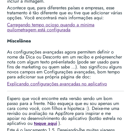
incluir a milhagem.
Acontece que, para diferentes países e empresas, esse
tratamento é tão diferente que eu tive que adicionar várias
opções. Você encontrará mais informações aqui:
Carregando tempo ocioso quando a minima
quilometragem está configurada
Miscelânea
As configurações avançadas agora permitem definir o
nome da Dica ou Desconto em um recibo e pré-preencher
nota com algum texto pré-enlatado (pode ser usado para
fins de marketing ou quem sabe …). Isso significou alguns
novos campos em Configurações avançadas, bom tempo
para adicionar sua própria página de doc:
Explicando configurações avançadas no aplicativo
Espero que você encontre esta versão sendo um bom
passo para a frente. Não esqueça que eu sou apenas um
cara como você, com filhos e hipoteca :). Deixe-me uma
revisão ou avaliação na AppStore para inspirar e me
apoiar no desenvolvimento do aplicativo (botão estrela no
aplicativo ou
toque aqui
).
Este é o lançamento 1.5. Desejando-lhe muitas viagens