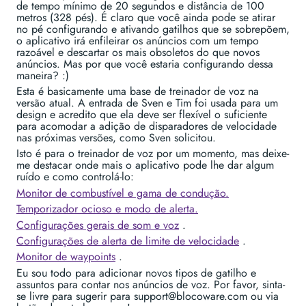
de tempo mínimo de 20 segundos e distância de 100
metros (328 pés). É claro que você ainda pode se atirar
no pé configurando e ativando gatilhos que se sobrepõem,
o aplicativo irá enfileirar os anúncios com um tempo
razoável e descartar os mais obsoletos do que novos
anúncios. Mas por que você estaria configurando dessa
maneira? :)
Esta é basicamente uma base de treinador de voz na
versão atual. A entrada de Sven e Tim foi usada para um
design e acredito que ela deve ser flexível o suficiente
para acomodar a adição de disparadores de velocidade
nas próximas versões, como Sven solicitou.
Isto é para o treinador de voz por um momento, mas deixe-
me destacar onde mais o aplicativo pode lhe dar algum
ruído e como controlá-lo:
Monitor de combustível e gama de condução.
Temporizador ocioso e modo de alerta.
Configurações gerais de som e voz
.
Configurações de alerta de limite de velocidade
.
Monitor de waypoints
.
Eu sou todo para adicionar novos tipos de gatilho e
assuntos para contar nos anúncios de voz. Por favor, sinta-
se livre para sugerir para support@blocoware.com ou via