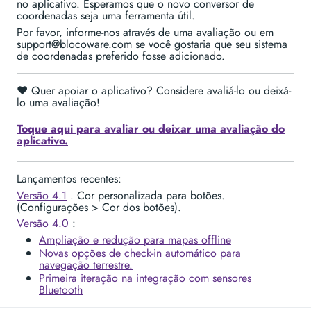
no aplicativo. Esperamos que o novo conversor de
coordenadas seja uma ferramenta útil.
Por favor, informe-nos através de uma avaliação ou em
support@blocoware.com se você gostaria que seu sistema
de coordenadas preferido fosse adicionado.
❤️ Quer apoiar o aplicativo? Considere avaliá-lo ou deixá-
lo uma avaliação!
Toque aqui para avaliar ou deixar uma avaliação do
aplicativo.
Lançamentos recentes:
Versão 4.1
. Cor personalizada para botões.
(Configurações > Cor dos botões).
Versão 4.0
:
Ampliação e redução para mapas offline
Novas opções de check-in automático para
navegação terrestre.
Primeira iteração na integração com sensores
Bluetooth