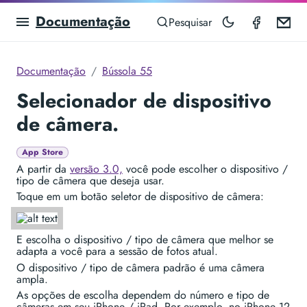
Documentação
Compas
Em
Pesquisar
Documentação
Bússola 55
Selecionador de dispositivo
de câmera.
App Store
A partir da
versão 3.0,
você pode escolher o dispositivo /
tipo de câmera que deseja usar.
Toque em um botão seletor de dispositivo de câmera:
E escolha o dispositivo / tipo de câmera que melhor se
adapta a você para a sessão de fotos atual.
O dispositivo / tipo de câmera padrão é uma câmera
ampla.
As opções de escolha dependem do número e tipo de
câmeras em seu iPhone / iPad. Por exemplo, no iPhone 12