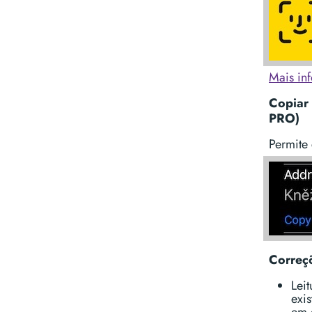
Mais in
Copiar 
PRO)
Permite
Correçõ
Lei
exi