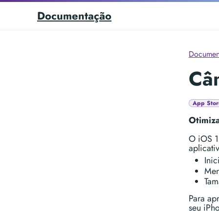
Documentação
Documen
Câm
App Stor
Otimiz
O iOS 12
aplicati
Inic
Men
Tam
Para apr
seu iPho