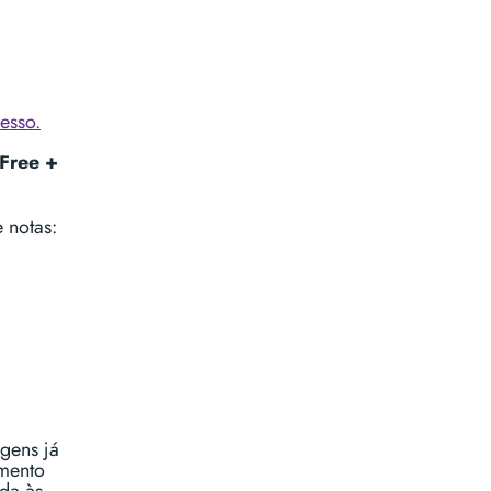
esso.
(Free +
 notas:
agens já
omento