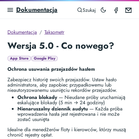
Dokumentacja
Taximet
Em
Szukaj
Dokumentacja
Taksometr
Wersja 5.0 - Co nowego?
App Store
Google Play
Ochrona usuwania przejazdów hasłem
Zabezpiecz historię swoich przejazdów. Ustaw hasło
administratora, aby zapobiec przypadkowemu lub
nieautoryzowanemu usunięciu rekordów przejazdów.
Ochrona blokady
— Nieudane próby uruchamiają
eskalujące blokady (5 min → 24 godziny)
Nienaruszalny dziennik audytu
— Każda próba
wprowadzenia hasła jest rejestrowana i nie może
zostać usunięta
Idealne dla menedżerów floty i kierowców, którzy muszą
chronić rejestry opłat.