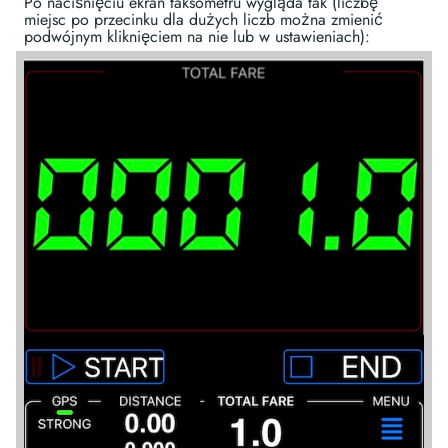
Po naciśnięciu ekran taksometru wygląda tak (liczbę
miejsc po przecinku dla dużych liczb można zmienić
podwójnym kliknięciem na nie lub w ustawieniach):