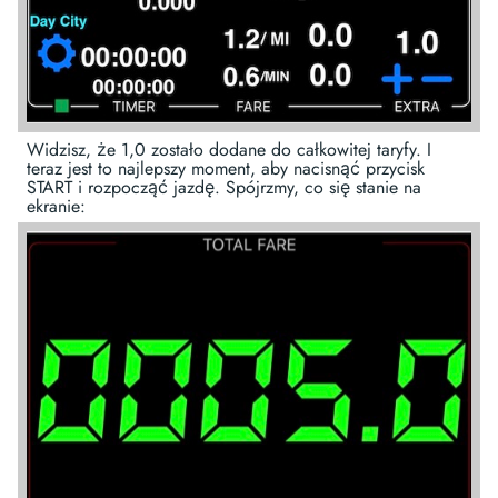
Widzisz, że 1,0 zostało dodane do całkowitej taryfy. I
teraz jest to najlepszy moment, aby nacisnąć przycisk
START i rozpocząć jazdę. Spójrzmy, co się stanie na
ekranie: