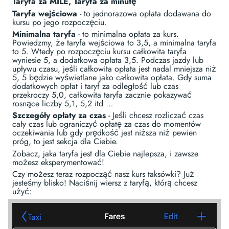
Taryfa za MILE, Taryfa za minutę
Taryfa wejściowa
- to jednorazowa opłata dodawana do
kursu po jego rozpoczęciu.
Minimalna taryfa
- to minimalna opłata za kurs.
Powiedzmy, że taryfa wejściowa to 3,5, a minimalna taryfa
to 5. Wtedy po rozpoczęciu kursu całkowita taryfa
wyniesie 5, a dodatkowa opłata 3,5. Podczas jazdy lub
upływu czasu, jeśli całkowita opłata jest nadal mniejsza niż
5, 5 będzie wyświetlane jako całkowita opłata. Gdy suma
dodatkowych opłat i taryf za odległość lub czas
przekroczy 5,0, całkowita taryfa zacznie pokazywać
rosnące liczby 5,1, 5,2 itd …
Szczegóły opłaty za czas
- Jeśli chcesz rozliczać czas
cały czas lub ograniczyć opłatę za czas do momentów
oczekiwania lub gdy prędkość jest niższa niż pewien
próg, to jest sekcja dla Ciebie.
Zobacz, jaka taryfa jest dla Ciebie najlepsza, i zawsze
możesz eksperymentować!
Czy możesz teraz rozpocząć nasz kurs taksówki? Już
jesteśmy blisko! Naciśnij wiersz z taryfą, którą chcesz
użyć: