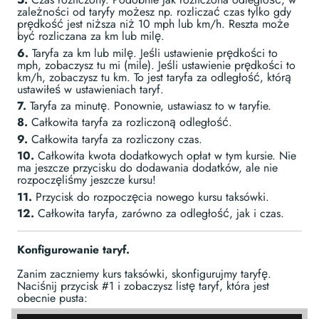
zależności od taryfy możesz np. rozliczać czas tylko gdy
prędkość jest niższa niż 10 mph lub km/h. Reszta może
być rozliczana za km lub milę.
6.
Taryfa za km lub milę. Jeśli ustawienie prędkości to
mph, zobaczysz tu mi (mile). Jeśli ustawienie prędkości to
km/h, zobaczysz tu km. To jest taryfa za odległość, którą
ustawiłeś w ustawieniach taryf.
7.
Taryfa za minutę. Ponownie, ustawiasz to w taryfie.
8.
Całkowita taryfa za rozliczoną odległość.
9.
Całkowita taryfa za rozliczony czas.
10.
Całkowita kwota dodatkowych opłat w tym kursie. Nie
ma jeszcze przycisku do dodawania dodatków, ale nie
rozpoczęliśmy jeszcze kursu!
11.
Przycisk do rozpoczęcia nowego kursu taksówki.
12.
Całkowita taryfa, zarówno za odległość, jak i czas.
Konfigurowanie taryf.
Zanim zaczniemy kurs taksówki, skonfigurujmy taryfę.
Naciśnij przycisk #1 i zobaczysz listę taryf, która jest
obecnie pusta: