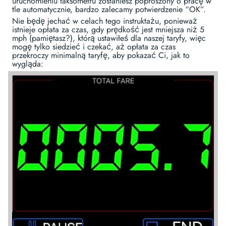
uruchomieniu taksometru zostaniesz poproszony o pracę w
tle automatycznie, bardzo zalecamy potwierdzenie “OK”.
Nie będę jechać w celach tego instruktażu, ponieważ
istnieje opłata za czas, gdy prędkość jest mniejsza niż 5
mph (pamiętasz?), którą ustawiłeś dla naszej taryfy, więc
mogę tylko siedzieć i czekać, aż opłata za czas
przekroczy minimalną taryfę, aby pokazać Ci, jak to
wygląda: