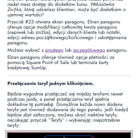
nadal masz dostęp do dodatków kursu.
Wskazówka:
Zniżka, którą udzielasz klientowi, może być dodatkiem o
ujemnej wartości!
Przycisk #23 otwiera ekran paragonu. Ekran paragonu
oferuje opcje modyfikacji całkowitej kwoty paragonu
(napiwek lub zniżka), edycji danych klienta lub notatki,
edycji adresu początkowego/końcowego i udostępniania
paragonu.
Możesz wybrać z
prostego
lub
szczegółowego
paragonu.
Ekran paragonu oferuje również opcje płatności za
pomocą Square Point of Sale lub terminala karty
kredytowej SumUp.
Przełączanie taryf jednym kliknięciem.
Będzie wygodnie przełączać się między taryfami nawet
podczas jazdy, a panel przełączania taryf spełnia
dokładnie tę potrzebę. Domyślnie każda nowo dodana
taryfa jest również dodawana do tego panelu. Jeśli kiedyś
będzie zbyt zatłoczony, możesz ukryć niektóre taryfy,
naciskając przycisk “Taryfy” i wybierając niepotrzebne
taryfy: