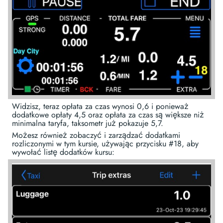
Widzisz, teraz opłata za czas wynosi 0,6 i ponieważ
dodatkowe opłaty 4,5 oraz opłata za czas są większe niż
minimalna taryfa, taksometr już pokazuje 5,7.
Możesz również zobaczyć i zarządzać dodatkami
rozliczonymi w tym kursie, używając przycisku #18, aby
wywołać listę dodatków kursu: