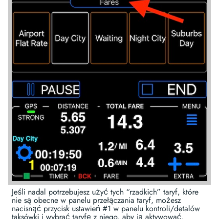
Jeśli nadal potrzebujesz użyć tych “rzadkich” taryf, które
nie są obecne w panelu przełączania taryf, możesz
nacisnąć przycisk ustawień #1 w panelu kontroli/detalów
taksówki i wybrać taryfę z niego, aby ją aktywować.