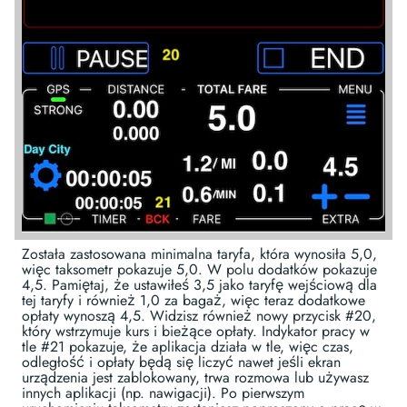
Została zastosowana minimalna taryfa, która wynosiła 5,0,
więc taksometr pokazuje 5,0. W polu dodatków pokazuje
4,5. Pamiętaj, że ustawiłeś 3,5 jako taryfę wejściową dla
tej taryfy i również 1,0 za bagaż, więc teraz dodatkowe
opłaty wynoszą 4,5. Widzisz również nowy przycisk #20,
który wstrzymuje kurs i bieżące opłaty. Indykator pracy w
tle #21 pokazuje, że aplikacja działa w tle, więc czas,
odległość i opłaty będą się liczyć nawet jeśli ekran
urządzenia jest zablokowany, trwa rozmowa lub używasz
innych aplikacji (np. nawigacji). Po pierwszym