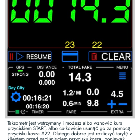
Taksometr jest wstrzymany i możesz albo wznowić kurs
przyciskiem START, albo całkowicie usunąć go za pomocą
przycisku kosza #22. Dlatego dobrze jest rozliczyć taryfę z
klientem przed naciśnięciem przycisku kosza, ponieważ