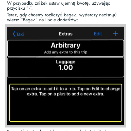
W przypadku zniżek ustaw ujemną kwotę, używając
przycisku “-”.
Teraz, gdy chcemy rozliczyć bagaż, wystarczy nacisnąć
wiersz “Bagaż” na liście dodatków: