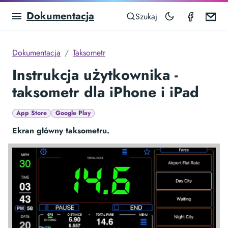
Dokumentacja
Taximet
Em
Szukaj
Dokumentacja
Taksometr
Instrukcja użytkownika -
taksometr dla iPhone i iPad
App Store
Google Play
Ekran główny taksometru.