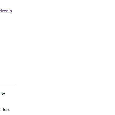
dzenia
h w
 tras