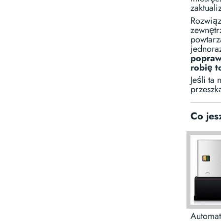
zaktual
Rozwiąz
zewnętr
powtarz
jednora
poprawi
robię t
Jeśli ta
przeszk
Co jes
Automaty