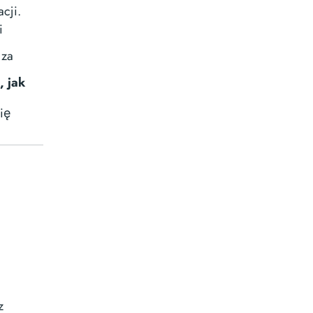
cji.
i
 za
, jak
Cię
z