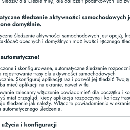
i śledzić dla Ciebie milę, dla odliczeń podatkowych lub zw
.
tyczne śledzenie aktywności samochodowych j
one domyślnie.
yczne śledzenie aktywności samochodowych jest opcją, któ
zakłócać obecnych i domyślnych możliwości ręcznego śled
t automatyczne!
czone i skonfigurowane, automatyczne śledzenie rozpoczni
a rejestrowanie trasy dla aktywności samochodowych
cznie. Skonfiguruj aplikację raz i pozwól jej śledzić Twoją
ba mieć aplikacji na ekranie, nawet w tle.
wanie zalecamy włączenie powiadomień dla początku i k
byś miał przegląd, kiedy aplikacja rozpoczyna i kończy tras
uje śledzenie jak należy. Włącz te powiadomienia w ekrani
ń automatycznego śledzenia.
 użycia i konfiguracji