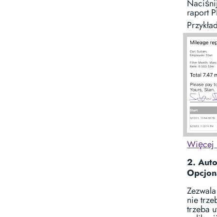
Naciśnij
raport P
Przykła
Więcej 
2. Aut
Opcjon
Zezwala
nie trze
trzeba 