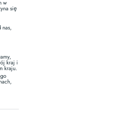
n w
yna się
 nas,
łamy,
ój kraj i
 kraju.
ego
nach,