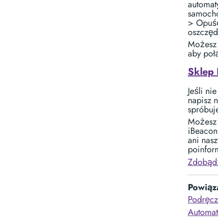
automat
samocho
> Opuść
oszczęd
Możesz 
aby poł
Sklep 
Jeśli ni
napisz 
spróbuj
Możesz 
iBeacon
ani nas
poinfor
Zdobądź
Powiąz
Podręcz
Automat