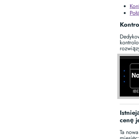
Kon
Poł
Kontro
Dedyko
kontrol
rozwiąz
Istnie
cenę 
Ta nowa
miesięcz