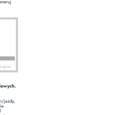
eneruj
dowych.
h/jazdy,
ie
l