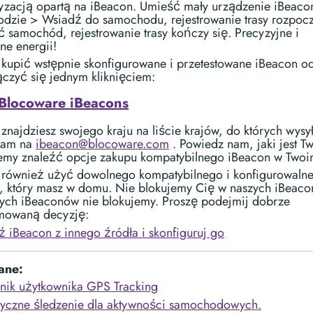
yzacją opartą na iBeacon. Umieść mały urządzenie iBeaco
dzie > Wsiadź do samochodu, rejestrowanie trasy rozpocz
 samochód, rejestrowanie trasy kończy się. Precyzyjne i
ne energii!
kupić wstępnie skonfigurowane i przetestowane iBeacon od
ączyć się jednym kliknięciem:
Blocoware iBeacons
e znajdziesz swojego kraju na liście krajów, do których wysy
nam na
ibeacon@blocoware.com
. Powiedz nam, jaki jest Tw
emy znaleźć opcje zakupu kompatybilnego iBeacon w Twoim
również użyć dowolnego kompatybilnego i konfigurowaln
, który masz w domu. Nie blokujemy Cię w naszych iBeaco
zych iBeaconów nie blokujemy. Proszę podejmij dobrze
mowaną decyzję:
 iBeacon z innego źródła i skonfiguruj go
ane:
nik użytkownika GPS Tracking
yczne śledzenie dla aktywności samochodowych.