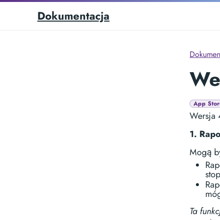
Dokumentacja
Dokumen
We
App Stor
Wersja 
1. Rapo
Mogą by
Rap
sto
Rap
móg
Ta funk