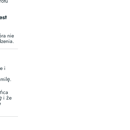
rotu
est
ra nie
zenia.
e i
 milę.
ońca
ę i że
e