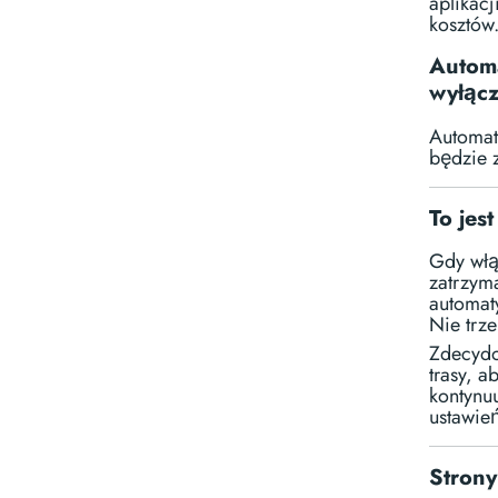
aplikacj
kosztów
Automa
wyłącz
Automat
będzie 
To jes
Gdy włą
zatrzym
automaty
Nie trze
Zdecydo
trasy, a
kontynu
ustawie
Strony