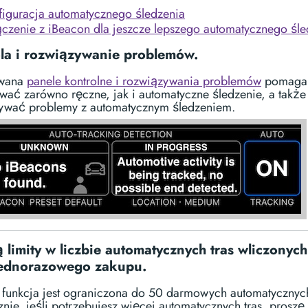
figuracja automatycznego śledzenia
ączenie z iBeacon dla jeszcze lepszego automatycznego śle
la i rozwiązywanie problemów.
wana
panele kontrolne i rozwiązywania problemów
pomaga
ować zarówno ręczne, jak i automatyczne śledzenie, a także
ywać problemy z automatycznym śledzeniem.
ją limity w liczbie automatycznych tras wliczonyc
jednorazowego zakupu.
 funkcja jest ograniczona do 50 darmowych automatycznych
nie, jeśli potrzebujesz więcej automatycznych tras, proszę