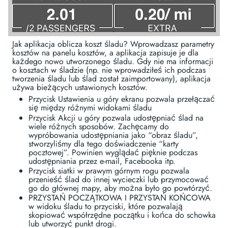
Jak aplikacja oblicza koszt śladu? Wprowadzasz parametry
kosztów na panelu kosztów, a aplikacja zapisuje je dla
każdego nowo utworzonego śladu. Gdy nie ma informacji
o kosztach w śladzie (np. nie wprowadziłeś ich podczas
tworzenia śladu lub ślad został zaimportowany), aplikacja
używa bieżących ustawionych kosztów.
Przycisk Ustawienia u góry ekranu pozwala przełączać
się między różnymi widokami śladu
Przycisk Akcji u góry pozwala udostępniać ślad na
wiele różnych sposobów. Zachęcamy do
wypróbowania udostępniania jako “obraz śladu”,
stworzyliśmy dla tego doświadczenie “karty
pocztowej”. Powinien wyglądać pięknie podczas
udostępniania przez e-mail, Facebooka itp.
Przycisk siatki w prawym górnym rogu pozwala
przenieść ślad do innej wycieczki lub przymocować
go do głównej mapy, aby można było go powtórzyć.
PRZYSTAŃ POCZĄTKOWA I PRZYSTAŃ KOŃCOWA
w widoku śladu to przyciski, które pozwalają
skopiować współrzędne początku i końca do schowka
lub utworzyć punkt drogi.