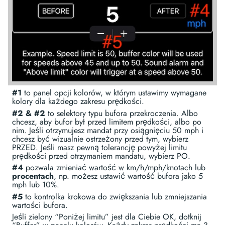
#1
to panel opcji kolorów, w którym ustawimy wymagane
kolory dla każdego zakresu prędkości.
#2 & #2
to selektory typu bufora przekroczenia. Albo
chcesz, aby bufor był przed limitem prędkości, albo po
nim. Jeśli otrzymujesz mandat przy osiągnięciu 50 mph i
chcesz być wizualnie ostrzeżony przed tym, wybierz
PRZED. Jeśli masz pewną tolerancję powyżej limitu
prędkości przed otrzymaniem mandatu, wybierz PO.
#4
pozwala zmieniać wartość w km/h/mph/knotach lub
procentach
, np. możesz ustawić wartość bufora jako 5
mph lub 10%.
#5
to kontrolka krokowa do zwiększania lub zmniejszania
wartości bufora.
Jeśli zielony “Poniżej limitu” jest dla Ciebie OK, dotknij