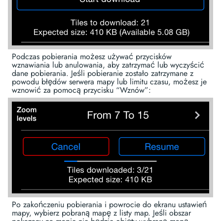
Podczas pobierania możesz używać przycisków
wznawiania lub anulowania, aby zatrzymać lub wyczyścić
dane pobierania. Jeśli pobieranie zostało zatrzymane z
powodu błędów serwera mapy lub limitu czasu, możesz je
wznowić za pomocą przycisku “Wznów”:
Po zakończeniu pobierania i powrocie do ekranu ustawień
mapy, wybierz pobraną mapę z listy map. Jeśli obszar