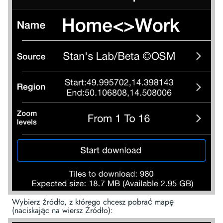
Wybierz źródło, z którego chcesz pobrać mapę
(naciskając na wiersz Źródło):