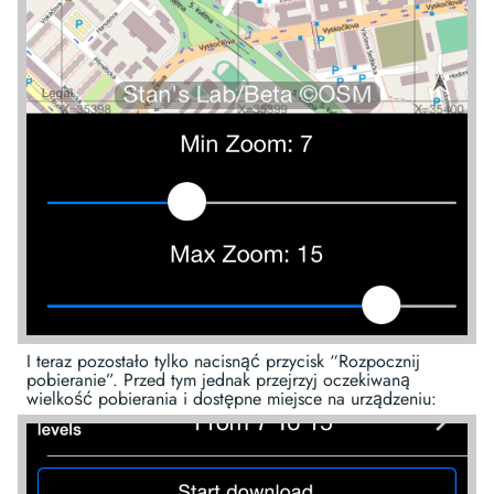
I teraz pozostało tylko nacisnąć przycisk “Rozpocznij
pobieranie”. Przed tym jednak przejrzyj oczekiwaną
wielkość pobierania i dostępne miejsce na urządzeniu: