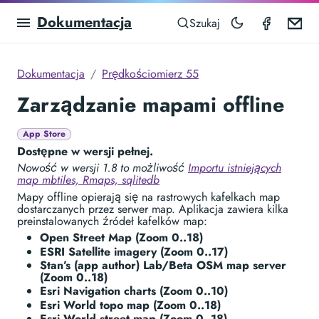
Dokumentacja
Speedom
Em
Szukaj
Dokumentacja
Prędkościomierz 55
Zarządzanie mapami offline
App Store
Dostępne w wersji pełnej.
Nowość w wersji 1.8 to możliwość
Importu istniejących
map mbtiles, Rmaps, sqlitedb
Mapy offline opierają się na rastrowych kafelkach map
dostarczanych przez serwer map. Aplikacja zawiera kilka
preinstalowanych źródeł kafelków map:
Open Street Map
(Zoom 0..18)
ESRI Satellite imagery (Zoom 0..17)
Stan’s (app author) Lab/Beta OSM map server
(Zoom 0..18)
Esri Navigation charts
(Zoom 0..10)
Esri World topo map (Zoom 0..18)
Esri World street map
(Zoom 0..18)