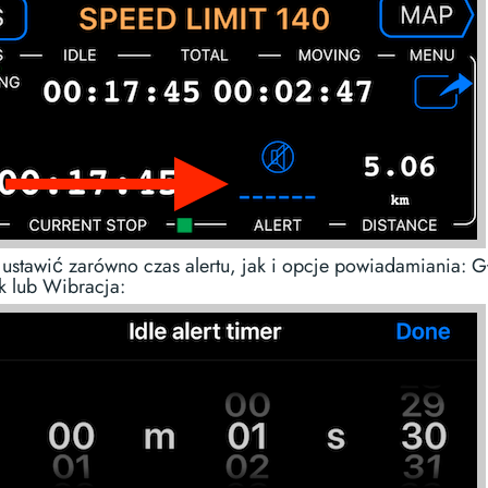
ustawić zarówno czas alertu, jak i opcje powiadamiania: G
 lub Wibracja: