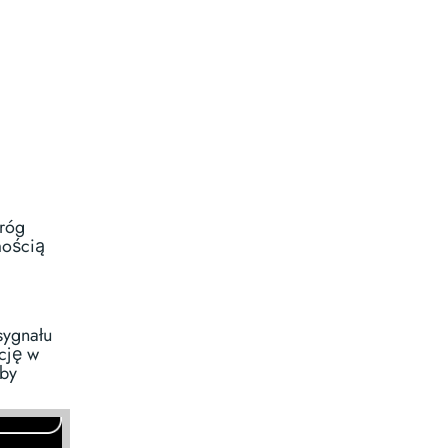
próg
mością
sygnału
cję w
aby