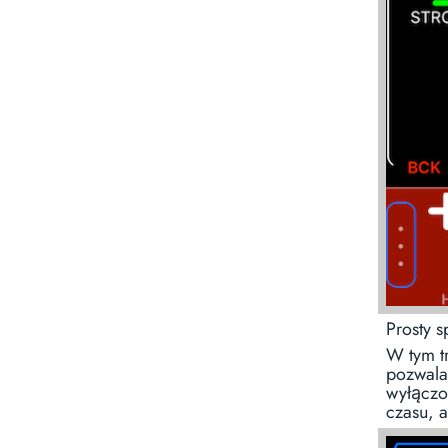
Prosty 
W tym t
pozwala 
wyłączo
czasu, a