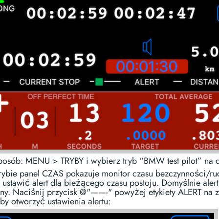
sposób: MENU > TRYBY i wybierz tryb “BMW test pilot” na d
rybie panel CZAS pokazuje monitor czasu bezczynności/ru
ustawić alert dla bieżącego czasu postoju. Domyślnie alert 
ny. Naciśnij przycisk @"——-" powyżej etykiety ALERT na 
by otworzyć ustawienia alertu: