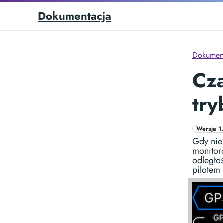
Dokumentacja
Dokumen
Cza
try
Wersja 1
Gdy nie 
monitor
odległo
pilotem 