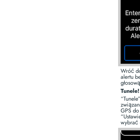
Wróć do
alertu 
głosową
Tunele!
“Tunele
związan
GPS do 
“Ustawi
wybrać 