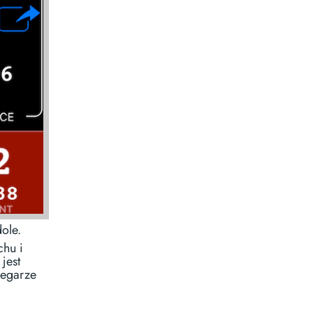
ole.
chu i
jest
zegarze