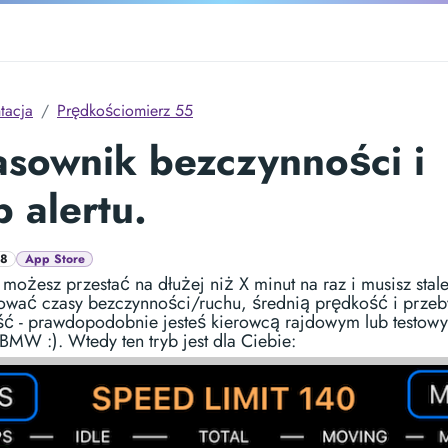
tacja
Prędkościomierz 55
sownik bezczynności i
b alertu.
.8
App Store
możesz przestać na dłużej niż X minut na raz i musisz stal
ować czasy bezczynności/ruchu, średnią prędkość i przeb
ść - prawdopodobnie jesteś kierowcą rajdowym lub testow
BMW :). Wtedy ten tryb jest dla Ciebie: