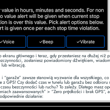
 ekranu głównego i teraz, gdy przestaniesz na dłużej niż 
bezczynności, zostaniesz powiadomiony dźwiękiem, wiado
 lub wibracją.
” i “garaże” zawsze stanowią wyzwanie dla wszystkiego, co
e z GPS! Czy dodać czas w tunelu lub garażu bez odbioru 
czasu bezczynności lub ruchu? To zależy. Dlatego masz op
eniach zaawansowanych” > “Zero prędkości i brak GPS”, 
odpowiednie działanie: