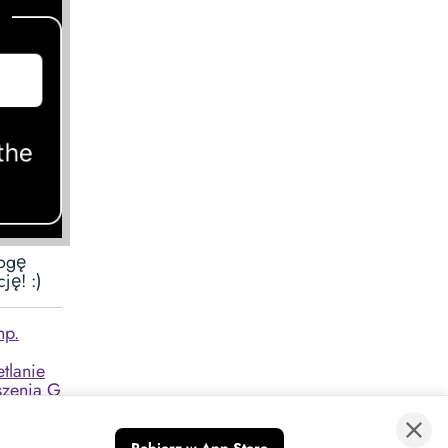
Mogę
ję! :)
np.
︎
tlanie
szenia G
ertu
▪︎