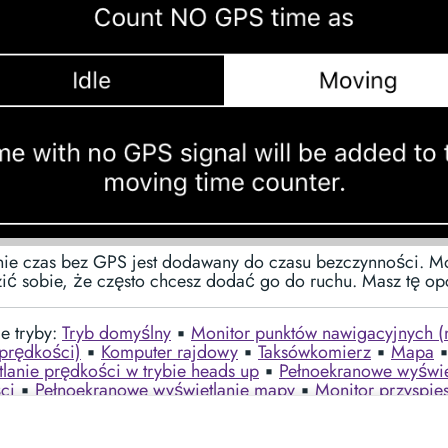
ie czas bez GPS jest dodawany do czasu bezczynności. 
ić sobie, że często chcesz dodać go do ruchu. Masz tę opc
e tryby:
Tryb domyślny
▪︎
Monitor punktów nawigacyjnych (
prędkości)
▪︎
Komputer rajdowy
▪︎
Taksówkomierz
▪︎
Mapa
▪
lanie prędkości w trybie heads up
▪︎
Pełnoekranowe wyświe
ci
▪︎
Pełnoekranowe wyświetlanie mapy
▪︎
Monitor przyspie
Tryb nawigacji lądowej
▪︎
Czasownik bezczynności i tryb al
dnych sportów łodzi
▪︎
Tryb szybowca