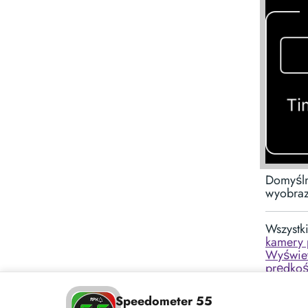
Domyśln
wyobraz
Wszystki
kamery 
Wyświet
prędkoś
Force
▪︎
Tryb wo
Speedometer 55