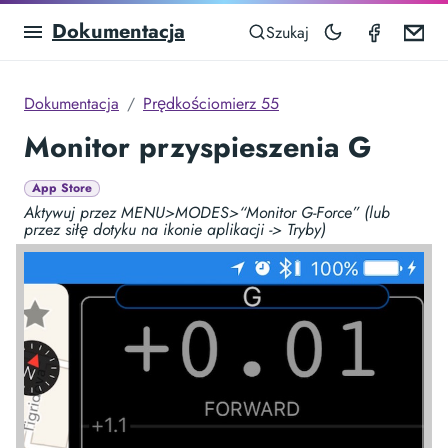
Dokumentacja
Speedom
Em
Szukaj
Dokumentacja
Prędkościomierz 55
Monitor przyspieszenia G
App Store
Aktywuj przez MENU>MODES>“Monitor G-Force” (lub
przez siłę dotyku na ikonie aplikacji -> Tryby)