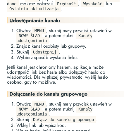
możesz pokazać
,
lub
dane
Prędkość
Wysokość
.
Ostatnia aktualizacja
Udostępnianie kanału
Otwórz
, stuknij mały przycisk ustawień w
MENU
, a potem stuknij
NOWY ŚLAD
Kanały
.
udostępniania
Znajdź kanał osobisty lub grupowy.
Stuknij
.
Udostępnij
Wybierz sposób wysłania linku.
Jeśli kanał jest chroniony hasłem, aplikacja może
udostępnić link bez hasła albo dołączyć hasło do
wiadomości. Dla większej prywatności wyślij hasło
osobno, gdy to możliwe.
Dołączanie do kanału grupowego
Otwórz
, stuknij mały przycisk ustawień w
MENU
, a potem stuknij
NOWY ŚLAD
Kanały
.
udostępniania
Stuknij
.
Dołącz do kanału grupowego
Wklej link lub wpisz kod.
Wpisz hasło, jeśli kanał o nie poprosi.