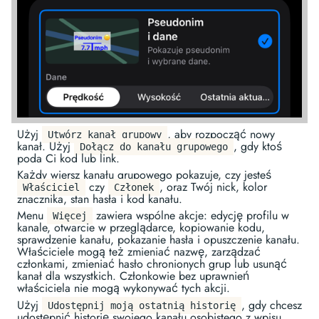
Użyj
, aby rozpocząć nowy
Utwórz kanał grupowy
kanał. Użyj
, gdy ktoś
Dołącz do kanału grupowego
poda Ci kod lub link.
Każdy wiersz kanału grupowego pokazuje, czy jesteś
czy
, oraz Twój nick, kolor
Właściciel
Członek
znacznika, stan hasła i kod kanału.
Menu
zawiera wspólne akcje: edycję profilu w
Więcej
kanale, otwarcie w przeglądarce, kopiowanie kodu,
sprawdzenie kanału, pokazanie hasła i opuszczenie kanału.
Właściciele mogą też zmieniać nazwę, zarządzać
członkami, zmieniać hasło chronionych grup lub usunąć
kanał dla wszystkich. Członkowie bez uprawnień
właściciela nie mogą wykonywać tych akcji.
Użyj
, gdy chcesz
Udostępnij moją ostatnią historię
udostępnić historię swojego kanału osobistego z wpisu