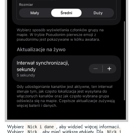
Wybierz
, aby widzieć więcej informacji.
Nick i dane
Wybierz
, aby mieć większe etykiety. Dla
Nick
Nick i