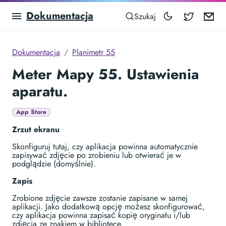
Dokumentacja
Blocowa
Em
Szukaj
Dokumentacja
Planimetr 55
Meter Mapy 55. Ustawienia
aparatu.
App Store
Zrzut ekranu
Skonfiguruj tutaj, czy aplikacja powinna automatycznie
zapisywać zdjęcie po zrobieniu lub otwierać je w
podglądzie (domyślnie).
Zapis
Zrobione zdjęcie zawsze zostanie zapisane w samej
aplikacji. Jako dodatkową opcję możesz skonfigurować,
czy aplikacja powinna zapisać kopię oryginału i/lub
zdjęcia ze znakiem w bibliotece.