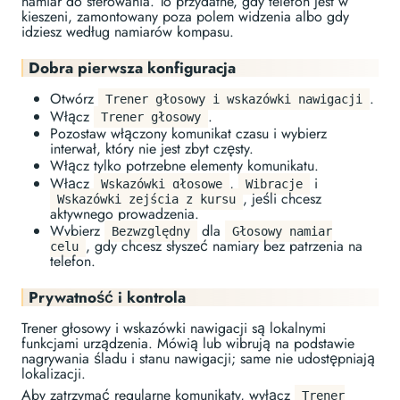
namiar do sterowania. To przydatne, gdy telefon jest w
kieszeni, zamontowany poza polem widzenia albo gdy
idziesz według namiarów kompasu.
Dobra pierwsza konfiguracja
Otwórz
.
Trener głosowy i wskazówki nawigacji
Włącz
.
Trener głosowy
Pozostaw włączony komunikat czasu i wybierz
interwał, który nie jest zbyt częsty.
Włącz tylko potrzebne elementy komunikatu.
Włącz
,
i
Wskazówki głosowe
Wibracje
, jeśli chcesz
Wskazówki zejścia z kursu
aktywnego prowadzenia.
Wybierz
dla
Bezwzględny
Głosowy namiar
, gdy chcesz słyszeć namiary bez patrzenia na
celu
telefon.
Prywatność i kontrola
Trener głosowy i wskazówki nawigacji są lokalnymi
funkcjami urządzenia. Mówią lub wibrują na podstawie
nagrywania śladu i stanu nawigacji; same nie udostępniają
lokalizacji.
Aby zatrzymać regularne komunikaty, wyłącz
Trener