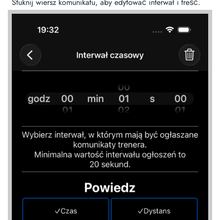
Stuknij wiersz komunikatu, aby edytować interwał i treść.