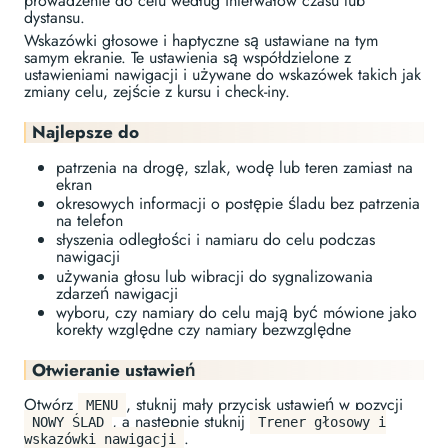
prowadzenie do celu według interwałów czasu lub
dystansu.
Wskazówki głosowe i haptyczne są ustawiane na tym
samym ekranie. Te ustawienia są współdzielone z
ustawieniami nawigacji i używane do wskazówek takich jak
zmiany celu, zejście z kursu i check-iny.
Najlepsze do
patrzenia na drogę, szlak, wodę lub teren zamiast na
ekran
okresowych informacji o postępie śladu bez patrzenia
na telefon
słyszenia odległości i namiaru do celu podczas
nawigacji
używania głosu lub wibracji do sygnalizowania
zdarzeń nawigacji
wyboru, czy namiary do celu mają być mówione jako
korekty względne czy namiary bezwzględne
Otwieranie ustawień
Otwórz
, stuknij mały przycisk ustawień w pozycji
MENU
, a następnie stuknij
NOWY ŚLAD
Trener głosowy i
.
wskazówki nawigacji