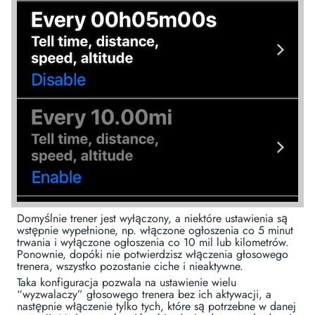
Domyślnie trener jest wyłączony, a niektóre ustawienia są
wstępnie wypełnione, np. włączone ogłoszenia co 5 minut
trwania i wyłączone ogłoszenia co 10 mil lub kilometrów.
Ponownie, dopóki nie potwierdzisz włączenia głosowego
trenera, wszystko pozostanie ciche i nieaktywne.
Taka konfiguracja pozwala na ustawienie wielu
“wyzwalaczy” głosowego trenera bez ich aktywacji, a
następnie włączenie tylko tych, które są potrzebne w danej