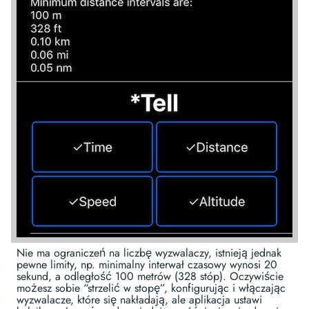
Nie ma ograniczeń na liczbę wyzwalaczy, istnieją jednak
pewne limity, np. minimalny interwał czasowy wynosi 20
sekund, a odległość 100 metrów (328 stóp). Oczywiście
możesz sobie “strzelić w stopę”, konfigurując i włączając
wyzwalacze, które się nakładają, ale aplikacja ustawi