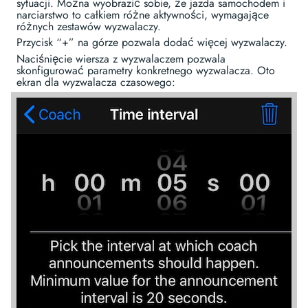
sytuacji. Można wyobrazić sobie, że jazda samochodem i
narciarstwo to całkiem różne aktywności, wymagające
różnych zestawów wyzwalaczy.
Przycisk “+” na górze pozwala dodać więcej wyzwalaczy.
Naciśnięcie wiersza z wyzwalaczem pozwala
skonfigurować parametry konkretnego wyzwalacza. Oto
ekran dla wyzwalacza czasowego: