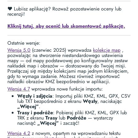
❤️ Lubiisz aplikację? Rozważ pozostawienie oceny lub
recenzji!
Kliknij tutaj, aby ocenić lub skomentować aplikację.
Ostatnie wersje:
Wersja 5.0
(czerwiec 2025) wprowadza
kolekcje map
,
pozwalając na stworzenie niestandardowego ustawienia
mapy — od mapy podstawowej po konfigurowalny zestaw
nakładek map i obrazów — dostosowany do Twojej misji.
Przełączaj się między kolekcjami map jednym kliknięciem,
gdy to wymaga zadanie. Możesz również importować
nakładki obrazów KMZ bezpośrednio w aplikacji.
Wersja 4.7
wprowadza nowe funkcje importu:
Węzły i zdjęcia
: Importuj pliki KMZ, KML, GPX, CSV
lub TXT bezpośrednio z ekranu
Węzły
, naciskając
„Więcej”
.
Trasy i podróże
: Pobieraj pliki KMZ, KML, GPX lub
TRK z ekranu
Trasy
lub
Podróże
— wystarczy
nacisnąć
„Więcej”
i zacząć!
Wersja 4.2
z nowym, opartym na wprowadzaniu tekstu