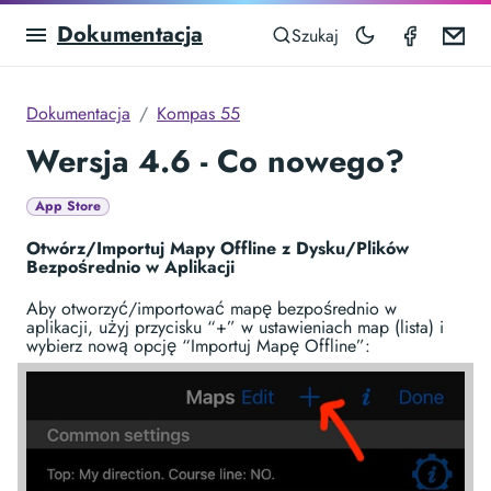
Dokumentacja
Compas
Em
Szukaj
Dokumentacja
Kompas 55
Wersja 4.6 - Co nowego?
App Store
Otwórz/Importuj Mapy Offline z Dysku/Plików
Bezpośrednio w Aplikacji
Aby otworzyć/importować mapę bezpośrednio w
aplikacji, użyj przycisku “+” w ustawieniach map (lista) i
wybierz nową opcję “Importuj Mapę Offline”: