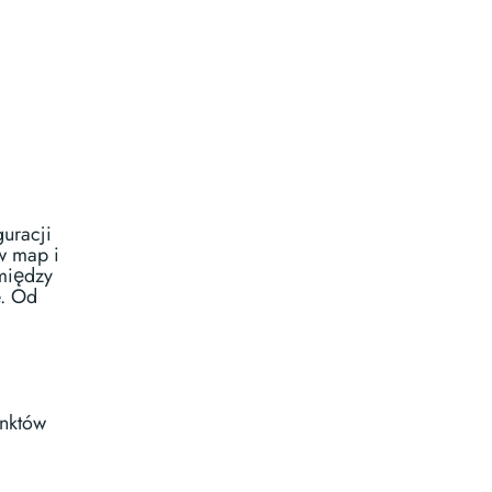
uracji
w map i
między
e. Od
unktów