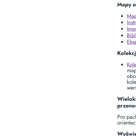
Mapy o
Map
Ins
Imp
Bib
Eks
Kolekc
Kol
map
obr
kol
wers
Wielokr
przeno
Pro pac
orienta
Wyświe