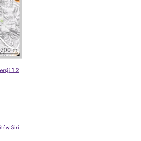
rsji 1.2
tów Siri