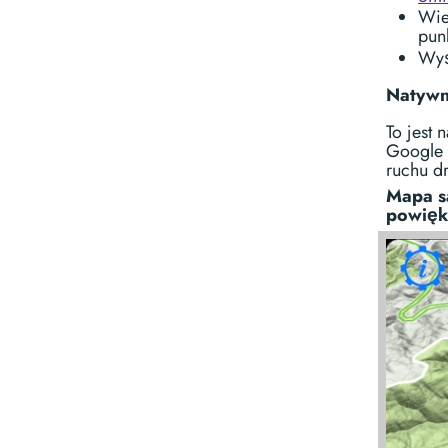
Wie
pun
Wyś
Natywn
To jest
Google o
ruchu d
Mapa sa
powięk