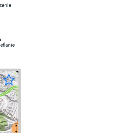
zenie
a
etlanie