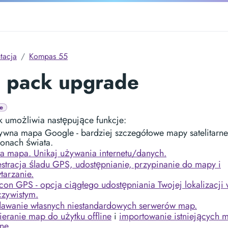
tacja
Kompas 55
o pack upgrade
e
k umożliwia następujące funkcje:
ywna mapa Google - bardziej szczegółowe mapy satelitarne
ionach świata.
ta mapa. Unikaj używania internetu/danych.
estracja śladu GPS, udostępnianie, przypinanie do mapy i
tarzanie.
con GPS - opcja ciągłego udostępniania Twojej lokalizacji 
czywistym.
awanie własnych niestandardowych serwerów map.
ieranie map do użytku offline
i
importowanie istniejących 
ine
.