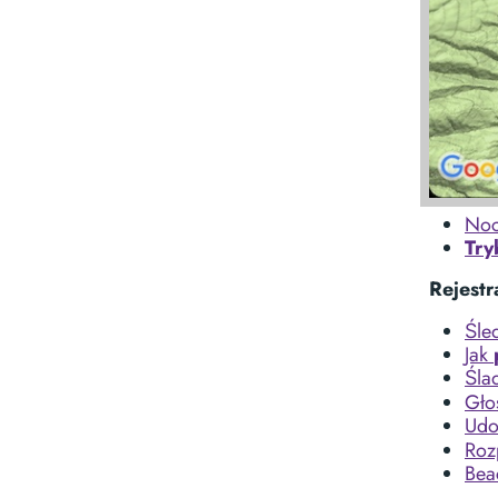
Noc
Try
Rejestr
Śle
Jak
Śla
Gło
Udo
Roz
Bea