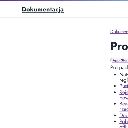
Dokumentacja
Dokumen
Pr
App Stor
Pro pac
Nat
reg
Pus
Rej
pow
Bea
rze
Dod
Pob
offl