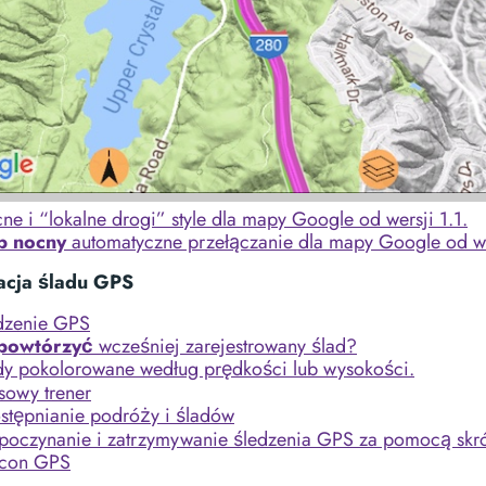
ne i “lokalne drogi” style dla mapy Google od wersji 1.1.
b nocny
automatyczne przełączanie dla mapy Google od we
acja śladu GPS
dzenie GPS
powtórzyć
wcześniej zarejestrowany ślad?
dy pokolorowane według prędkości lub wysokości.
sowy trener
stępnianie podróży i śladów
poczynanie i zatrzymywanie śledzenia GPS za pomocą skró
con GPS