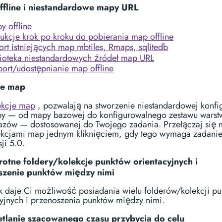
ffline i niestandardowe mapy URL
y offline
trukcje krok po kroku do pobierania map offline
ort istniejących map mbtiles, Rmaps, sqlitedb
lioteka niestandardowych źródeł map URL
port/udostępnianie map offline
je map
ekcje map
, pozwalają na stworzenie niestandardowej konfig
y — od mapy bazowej do konfigurowalnego zestawu warst
azów — dostosowanej do Twojego zadania. Przełączaj się 
ekcjami map jednym kliknięciem, gdy tego wymaga zadani
ji 5.0.
otne foldery/kolekcje punktów orientacyjnych i
szenie punktów między nimi
k daje Ci możliwość posiadania wielu folderów/kolekcji p
cyjnych i przenoszenia punktów między nimi.
tlanie szacowanego czasu przybycia do celu