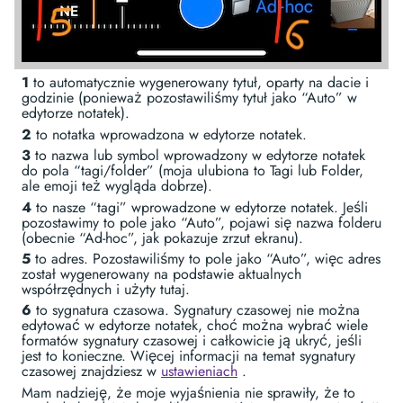
1
to automatycznie wygenerowany tytuł, oparty na dacie i
godzinie (ponieważ pozostawiliśmy tytuł jako “Auto” w
edytorze notatek).
2
to notatka wprowadzona w edytorze notatek.
3
to nazwa lub symbol wprowadzony w edytorze notatek
do pola “tagi/folder” (moja ulubiona to Tagi lub Folder,
ale emoji też wygląda dobrze).
4
to nasze “tagi” wprowadzone w edytorze notatek. Jeśli
pozostawimy to pole jako “Auto”, pojawi się nazwa folderu
(obecnie “Ad-hoc”, jak pokazuje zrzut ekranu).
5
to adres. Pozostawiliśmy to pole jako “Auto”, więc adres
został wygenerowany na podstawie aktualnych
współrzędnych i użyty tutaj.
6
to sygnatura czasowa. Sygnatury czasowej nie można
edytować w edytorze notatek, choć można wybrać wiele
formatów sygnatury czasowej i całkowicie ją ukryć, jeśli
jest to konieczne. Więcej informacji na temat sygnatury
czasowej znajdziesz w
ustawieniach
.
Mam nadzieję, że moje wyjaśnienia nie sprawiły, że to