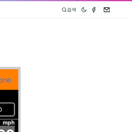
Taximeter on 
Email
검색