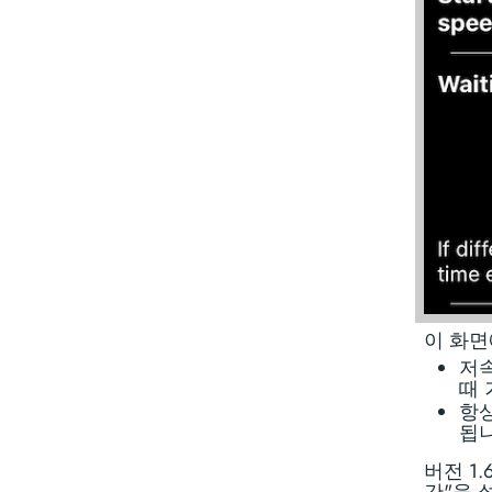
이 화면
저속
때 
항상
됩니
버전 1