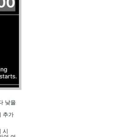
다 낮을
에 추가
기 시