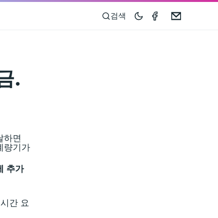
Taximeter on 
Email
검색
금.
도달하면
 계량기가
에 추가
 시간 요