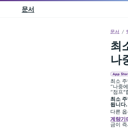
문서
문서
최소
나
App Stor
최소 주
“나중에
“점프"
최소 주
됩니다.
다른 옵
계량기에
금이 즉