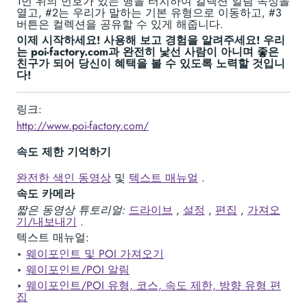
1번 위의 번호가 있는 행을 터치하여 컬렉션 알림 속성을
열고, #2는 우리가 말하는 기본 유형으로 이동하고, #3
버튼은 컬렉션을 공유할 수 있게 해줍니다.
이제 시작하세요! 사용해 보고 경험을 알려주세요! 우리
는 poi-factory.com과 완전히 낯선 사람이 아니며 좋은
친구가 되어 당신이 혜택을 볼 수 있도록 노력할 것입니
다!
링크:
http://www.poi-factory.com/
속도 제한 기억하기
완전한 색인 동영상
및
텍스트 매뉴얼
.
속도 카메라
짧은 동영상 튜토리얼:
드라이브
,
설정
,
편집
,
가져오
기/내보내기
.
텍스트 매뉴얼:
‣
웨이포인트 및 POI 가져오기
‣
웨이포인트/POI 알림
‣
웨이포인트/POI 유형, 코스, 속도 제한, 방향 유형 편
집