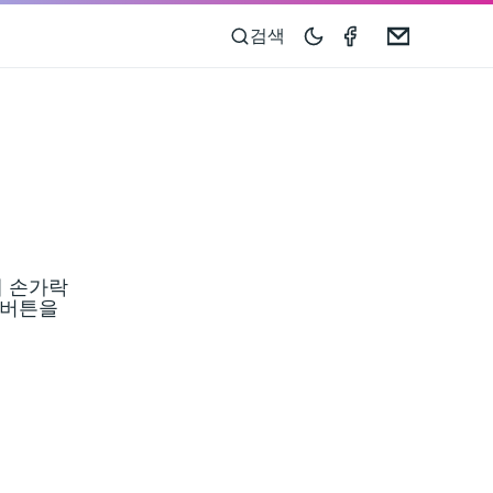
Speedometer 
Email
검색
에 손가락
 버튼을