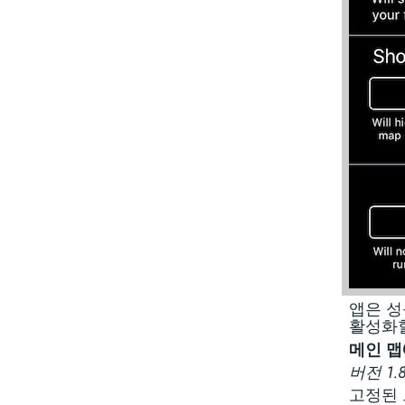
앱은 성
활성화할
메인 맵
버전 1
고정된 