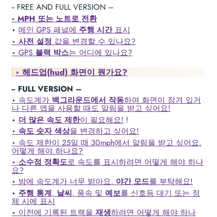
-- FREE AND FULL VERSION –
‣
MPH 또는 노트로 전환
‣
메인 GPS 패널에
주행 시간
표시
‣
사전 설정
값을 변경할 수 있나요?
‣ GPS
블랙 박스
는 어디에 있나요?
‣
헤드업(hud)
화면이 뭔가요?
-- FULL VERSION –
‣ 속도계가
백그라운드에서 작동
하여 화면이 잠겨 있거
나 다른 앱을 사용할 때도 알림을 받고 싶어요!
‣
더 많은 속도 제한
이 필요해요!
!
‣
속도 숫자 색상
을 변경하고 싶어요!
‣ 속도 제한이 25일 때 30mph에서 알림을 받고 싶어요.
어떻게 해야 하나요?
‣
소수점 정확도
로 속도를 표시하려면 어떻게 해야 하나
요?
‣ 밤에 속도계가 너무 밝아요.
야간 모드
를 부탁해요!
‣
주행 통계
,
날씨
, 풍속 및
예보
를 신호등 대기 또는 정
체 시에 표시
‣ 이전에 기록된 트랙을
재생
하려면 어떻게 해야 하나