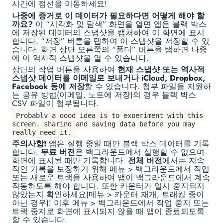
시간에 점선을 이동하세요!
나중에 증거로 이 데이터가 필요하다면 어떻게 해야 할
까요?
이 “시각화 및 탐색” 화면을 열면 앱은 블랙 박스
에 저장된 데이터의 스냅샷을 캡처하여 이 화면에 표시
합니다. “저장” 버튼을 탭하여 이 스냅샷을 저장할 수 있
습니다. 화면 상단 오른쪽의 “폴더” 버튼을 탭하면 나중
에 이 역사적 스냅샷을 열 수 있습니다.
상단의 작업 버튼을 사용하여
현재 스냅샷 또는 역사적
스냅샷 데이터를 이메일로 보내거나 iCloud, Dropbox,
Facebook 등에 저장
할 수 있습니다. 첨부 파일을 지원하
는 공유 방법(이메일, 노트에 저장)의 경우 블랙 박스
CSV 파일이 첨부됩니다.
Probably a good idea is to experiment with this
screen, sharing and saving data before you may
really need it.
주의사항!
앱은 실행 중일 때만 블랙 박스 데이터를 기록
합니다.
무료 버전
은 백그라운드에서 실행할 수 없으며
화면에 표시될 때만 기록합니다.
전체 버전
에서는 지속
적인 기록을 보장하기 위해 메뉴 > 백그라운드에서 작업
또는 새로운 트랙을 사용하여 앱이 백그라운드에서 계속
작동하도록 해야 합니다. 또한 카운터가 일시 중지되지
않았는지 확인하세요(메뉴 > 카운터 재개, 트래킹 중이
아닌 경우)! 이후 메뉴 > 백그라운드에서 작업 중지 또는
트랙 중지로 화면에 표시되지 않을 때 앱이 종료되도록
할 수 있습니다.