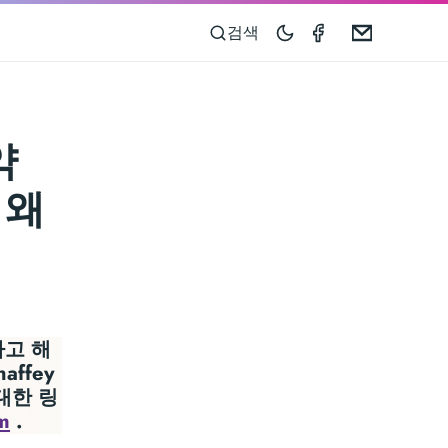
Speedometer 
Email
검색
약
 왜
라고 해
ffey
대한 링
tm
.