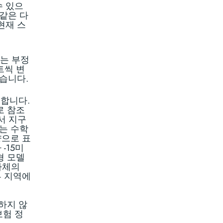
수 있으
 같은 다
현재 스
또는 부정
트씩 변
습니다.
정합니다.
로 참조
서 지구
는 수학
양으로 표
-15미
형 모델
자체의
부 지역에
하지 않
보험 정