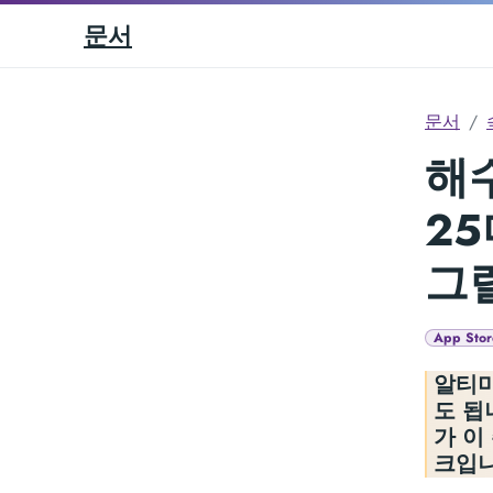
문서
문서
해수
25
그
App Stor
알티미
도 됩
가 이
크입