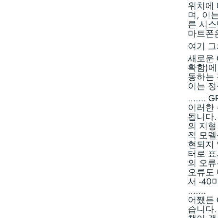
위치에 
며, 이는
른 시스
마트폰은
여기 그
새로운 
확함)에
동하는 
이는 정
……. 
이러한 
됩니다.
의 지형
적 모델
현되지 
터로 표
의 오류
오류도 
서 -4
…….
어쨌든 
습니다.