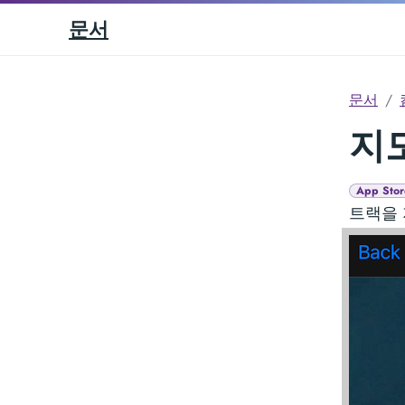
문서
문서
지도
App Stor
트랙을 