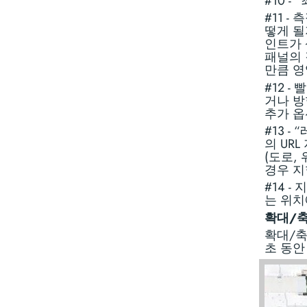
#10 
#11 
떻게 될
인트가 
패널의 
만큼 영
#12 
거나 방
추가 옵
#13 -
의 UR
(도로,
경우 지
#14 
는 위치
확대/축
확대/축
초 동안