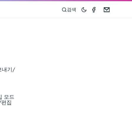
Compass 55 o
Email
검색
보내기/
집 모드
색/편집