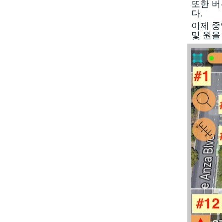
또한 버
다.
이제 중
및 원을