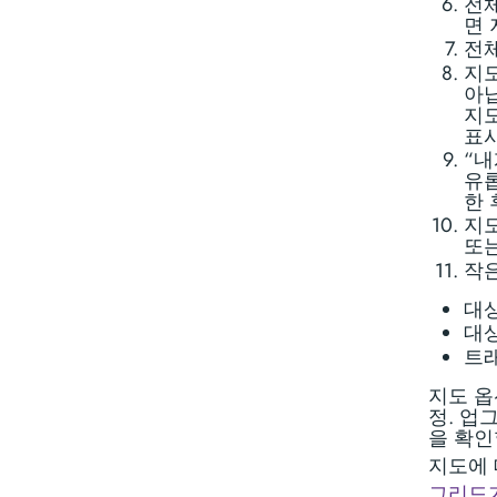
전체
면 
전체
지도
아닙
지도
표시
“내
유롭
한 
지도
또
작은
대상
대상
트래
지도 옵
정. 업
을 확인
지도에 
그리드가