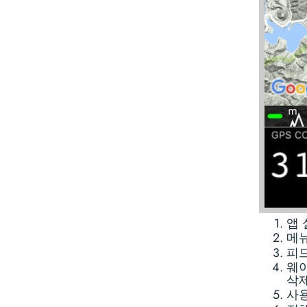
앱 
메뉴
피드
웨이
삭제
사용