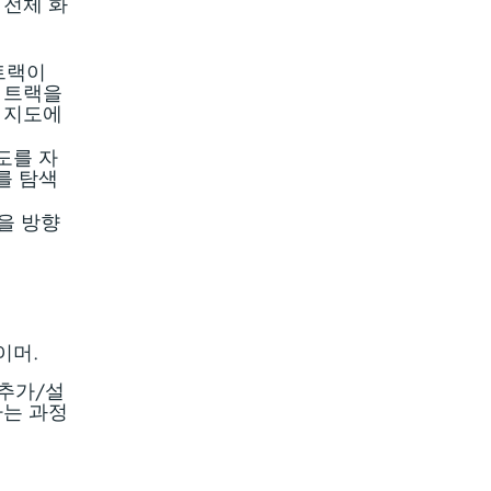
 전체 화
 트랙이
된 트랙을
은 지도에
도를 자
를 탐색
단을 방향
이머.
 추가/설
하는 과정