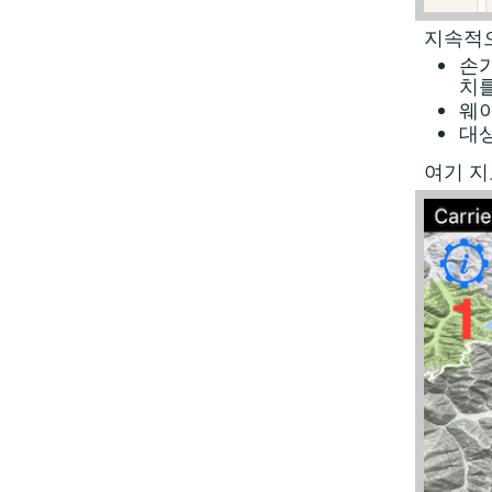
지속적으
손
치를
웨
대상
여기 지