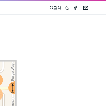
Compass 55 o
Email
검색