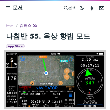
문서
Compas
Em
검색
문서
컴퍼스 55
나침반 55. 육상 항법 모드
App Store