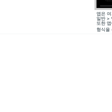
앱은 여
일반 >
또한 앱
형식을 추