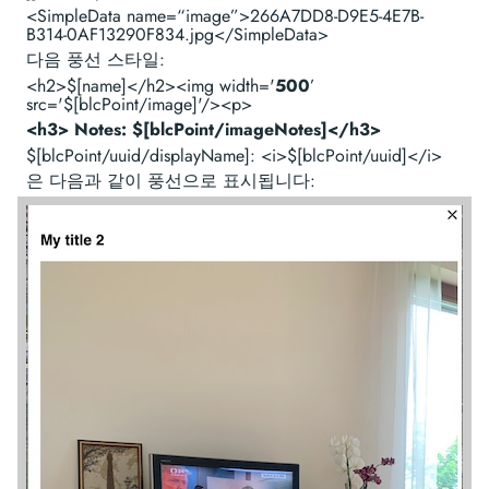
<SimpleData name=“image”>266A7DD8-D9E5-4E7B-
B314-0AF13290F834.jpg</SimpleData>
다음 풍선 스타일:
<h2>$[name]</h2><img width='
500
’
src='$[blcPoint/image]'/><p>
<h3> Notes: $[blcPoint/imageNotes]</h3>
$[blcPoint/uuid/displayName]: <i>$[blcPoint/uuid]</i>
은 다음과 같이 풍선으로 표시됩니다: