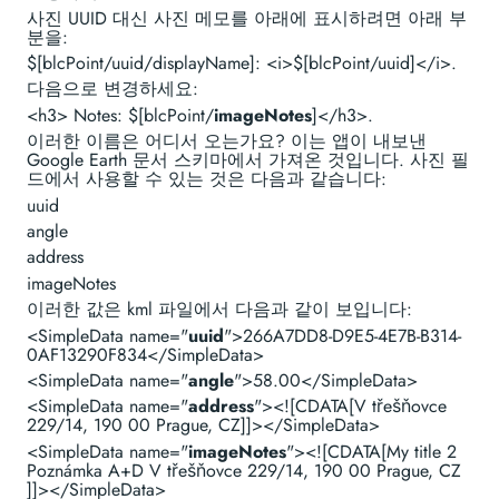
사진 UUID 대신 사진 메모를 아래에 표시하려면 아래 부
분을:
$[blcPoint/uuid/displayName]: <i>$[blcPoint/uuid]</i>.
다음으로 변경하세요:
<h3> Notes: $[blcPoint/
imageNotes
]</h3>.
이러한 이름은 어디서 오는가요? 이는 앱이 내보낸
Google Earth 문서 스키마에서 가져온 것입니다. 사진 필
드에서 사용할 수 있는 것은 다음과 같습니다:
uuid
angle
address
imageNotes
이러한 값은 kml 파일에서 다음과 같이 보입니다:
<SimpleData name="
uuid
">266A7DD8-D9E5-4E7B-B314-
0AF13290F834</SimpleData>
<SimpleData name="
angle
">58.00</SimpleData>
<SimpleData name="
address
"><![CDATA[V třešňovce
229/14, 190 00 Prague, CZ]]></SimpleData>
<SimpleData name="
imageNotes
"><![CDATA[My title 2
Poznámka A+D V třešňovce 229/14, 190 00 Prague, CZ
]]></SimpleData>