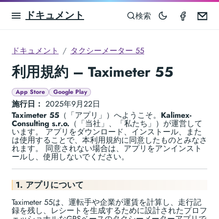
ドキュメント
Taximet
Em
検索
ドキュメント
タクシーメーター 55
利用規約 – Taximeter 55
App Store
Google Play
施行日：
2025年9月22日
Taximeter 55
（「アプリ」）へようこそ。
Kalimex-
Consulting s.r.o.
（「当社」、「私たち」）が運営して
います。 アプリをダウンロード、インストール、また
は使用することで、本利用規約に同意したものとみなさ
れます。 同意されない場合は、アプリをアンインスト
ールし、使用しないでください。
1. アプリについて
Taximeter 55は、運転手や企業が運賃を計算し、走行記
録を残し、レシートを生成するために設計されたプロフ
ェッショナルなGPSベースのタクシーメーターアプリで