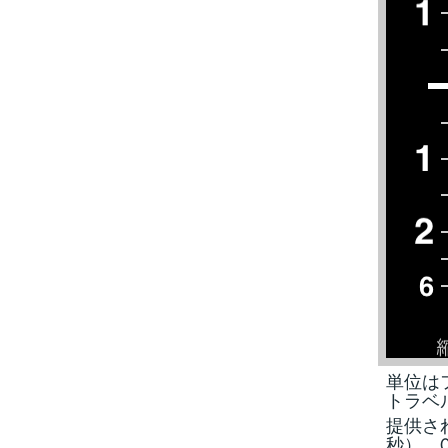
単位は
トラベ
提供され
秒）、0