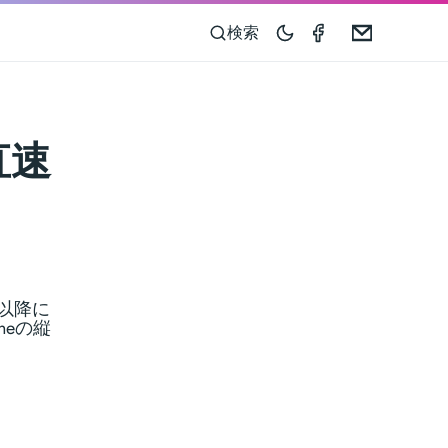
Speedometer 
Email
検索
直速
2以降に
neの縦