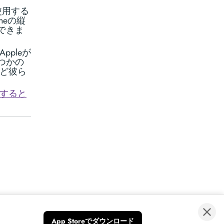
使用する
neの縦
できま
pleが
つかの
うど彼ら
すると