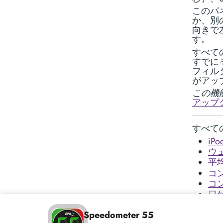
このパ
か、別
向きで
す。
すべて
すでに
フィル
がアッ
この機
アップ
すべて
iPo
ウ
平
コ
コ
日
垂
Speedometer 55