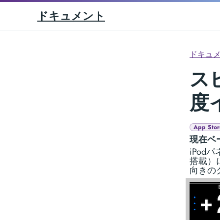
ドキュメント
ドキュ
ス
度
App Stor
現在ベ
iPod
搭載）
向きの