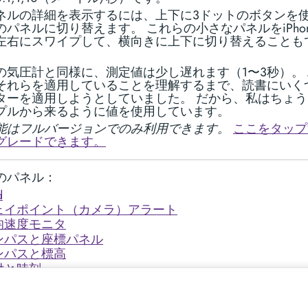
ネルの詳細を表示するには、上下に3ドットのボタンを
のパネルに切り替えます。 これらの小さなパネルをiPho
左右にスワイプして、横向きに上下に切り替えることも
の気圧計と同様に、測定値は少し遅れます（1〜3秒）。 Ap
それらを適用していることを理解するまで、読書にいく
ターを適用しようとしていました。 だから、私はちょ
プルから来るように値を使用しています。
能はフルバージョンでのみ利用できます。
ここをタップ
グレードできます。
のパネル：
d
ェイポイント（カメラ）アラート
均速度モニタ
ンパスと座標パネル
ンパスと標高
付と時刻
直速度インジケータパネル