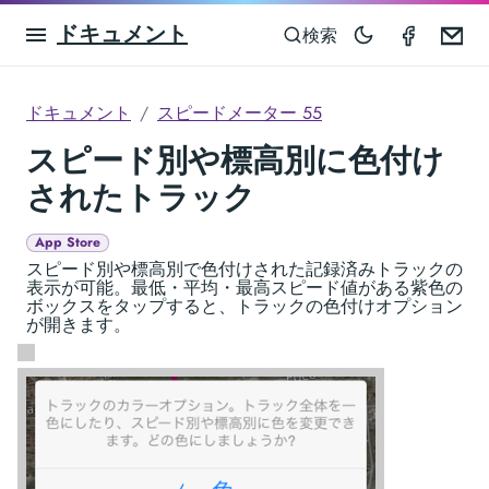
ドキュメント
Speedom
Em
検索
ドキュメント
スピードメーター 55
スピード別や標高別に色付け
されたトラック
App Store
スピード別や標高別で色付けされた記録済みトラックの
表示が可能。最低・平均・最高スピード値がある紫色の
ボックスをタップすると、トラックの色付けオプション
が開きます。