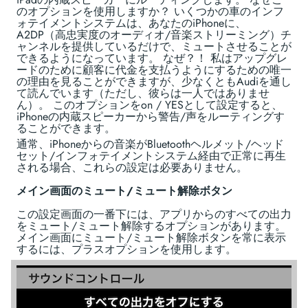
のオプションを使用しますか？ いくつかの車のインフ
ォテイメントシステムは、あなたのiPhoneに、
A2DP（高忠実度のオーディオ/音楽ストリーミング）チ
ャンネルを提供しているだけで、ミュートさせることが
できるようになっています。 なぜ？！ 私はアップグレ
ードのために顧客に代金を支払うようにするための唯一
の理由を見ることができますが、少なくともAudiを通し
て読んでいます（ただし、彼らは一人ではありませ
ん）。 このオプションをon / YESとして設定すると、
iPhoneの内蔵スピーカーから警告/声をルーティングす
ることができます。
通常、iPhoneからの音楽がBluetoothヘルメット/ヘッド
セット/インフォテイメントシステム経由で正常に再生
される場合、これらの設定は必要ありません。
メイン画面のミュート/ミュート解除ボタン
この設定画面の一番下には、アプリからのすべての出力
をミュート/ミュート解除するオプションがあります。
メイン画面にミュート/ミュート解除ボタンを常に表示
するには、プラスオプションを使用します。