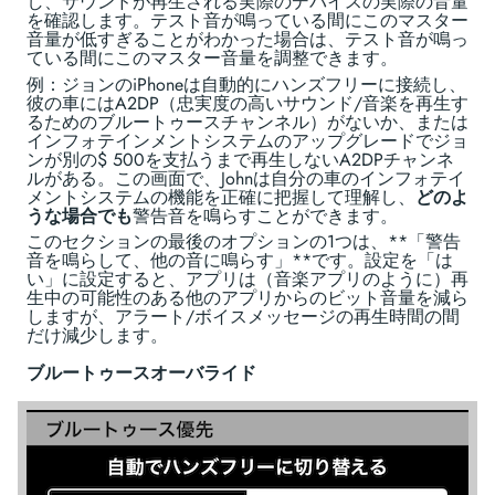
し、サウンドが再生される実際のデバイスの実際の音量
を確認します。テスト音が鳴っている間にこのマスター
音量が低すぎることがわかった場合は、テスト音が鳴っ
ている間にこのマスター音量を調整できます。
例：ジョンのiPhoneは自動的にハンズフリーに接続し、
彼の車にはA2DP（忠実度の高いサウンド/音楽を再生す
るためのブルートゥースチャンネル）がないか、または
インフォテインメントシステムのアップグレードでジョ
ンが別の$ 500を支払うまで再生しないA2DPチャンネ
ルがある。この画面で、Johnは自分の車のインフォテイ
メントシステムの機能を正確に把握して理解し、
どのよ
うな場合でも
警告音を鳴らすことができます。
このセクションの最後のオプションの1つは、**「警告
音を鳴らして、他の音に鳴らす」**です。設定を「は
い」に設定すると、アプリは（音楽アプリのように）再
生中の可能性のある他のアプリからのビット音量を減ら
しますが、アラート/ボイスメッセージの再生時間の間
だけ減少します。
ブルートゥースオーバライド