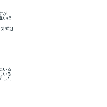
すが、
遅いほ
計算式は
にいる
にいる
了した