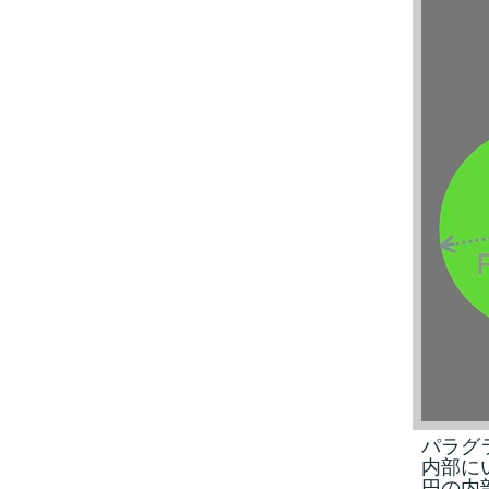
パラグ
内部に
円の内