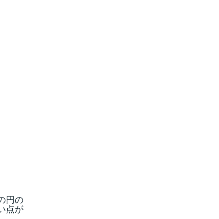
の円の
い点が