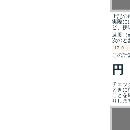
上記の
実際に
ど、接
速度（
次のと
17.0 +
この計
円
チェッ
ときに
ことを
りしま