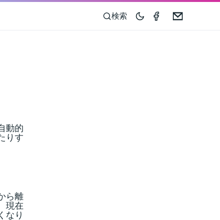
Speedometer 
Email
検索
自動的
たりす
から離
、現在
くなり