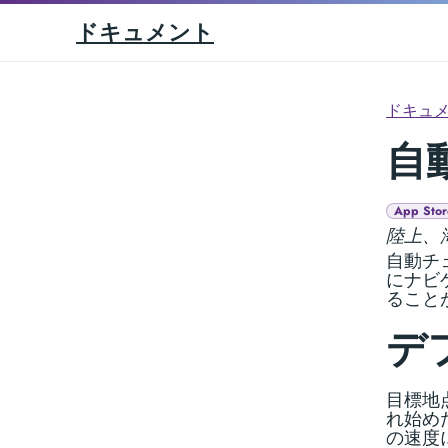
ドキュメント
ドキュ
自
App Stor
陸上、
自動チ
にナビ
ること
デ
目標地
れ始め
の速度