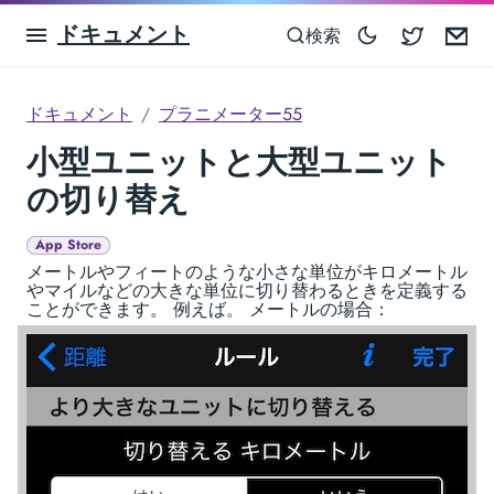
ドキュメント
Blocowa
Em
検索
ドキュメント
プラニメーター55
小型ユニットと大型ユニット
の切り替え
App Store
メートルやフィートのような小さな単位がキロメートル
やマイルなどの大きな単位に切り替わるときを定義する
ことができます。 例えば。 メートルの場合：