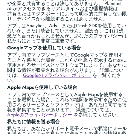
や企業と共有することは決してありません。 Planimet
55がアクセスできるリアルタイムおよび履歴情報は、
共有またはエクスポートによって明示的に共有しない限
り、デバイスから離脱することはありません。
アプリはAnalytics、Ads、またはCrash SDKを使用してい
ないか、または統合していません。 誰かが、これは残
念だと言うかもしれませんが、あなたのプライバシーは
私たちにとって非常に重要です。
Googleマップを使用している場合
アプリ内でマップソースとしてGoogleマップを使用す
ることを選択した場合、これらの地図を表示するために
使用されるサービスとソフトウェアによって、あなたに
関する情報が収集される場合があります。 詳細につい
ては、
Googleのプライバシーポリシー
をご覧くださ
い。
Apple Mapsを使用している場合
アプリ内でマップソースとしてApple Mapsを使用する
ことを選択した場合、これらの地図を表示するために使
用されるサービスとソフトウェアは、あなたに関する情
報を収集することがあります。 詳細については、
Appleのプライバシーポリシー
を参照してください。
私たちに情報を送る場合
私たちは、あなたがサポート電子メールで私達にメール
を送ることによって私たちに送ることを選んだ情報を収