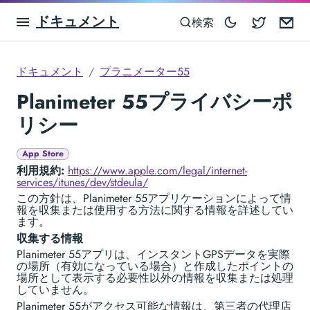
ドキュメント
Blocowa
Em
検索
ドキュメント
プラニメーター55
Planimeter 55プライバシーポ
リシー
App Store
利用規約:
https://www.apple.com/legal/internet-
services/itunes/dev/stdeula/
この方針は、Planimeter 55アプリケーションによって情
報を収集または使用する方法に関する情報を詳述してい
ます。
収集する情報
Planimeter 55アプリは、インスタントGPSデータを実際
の場所（有効になっている場合）と作成したポイントの
場所として表示する必要性以外の情報を収集または処理
していません。
Planimeter 55がアクセス可能な情報は、第三者の代理店