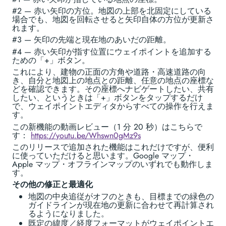
#2 — 赤い矢印の方位。地図の上部を北固定にしている
場合でも、地図を回転させると矢印自体の方位が更新さ
れます。
#3 — 矢印の先端と現在地のあいだの距離。
#4 — 赤い矢印が指す位置にウェイポイントを追加する
ための「+」ボタン。
これにより、建物の正面の方角や道路・高速道路の向
き、自分と地図上の地点との距離、任意の地点の座標な
どを確認できます。その座標へナビゲートしたい、共有
したい、というときは「+」ボタンをタップするだけ
で、ウェイポイントエディタからすべての操作を行えま
す。
この新機能の動画レビュー（1 分 20 秒）はこちらで
す：
https://youtu.be/Whswn0gMz9s
このリリースで追加された機能はこれだけですが、便利
に使っていただけると思います。Google マップ・
Apple マップ・オフラインマップのいずれでも動作しま
す。
その他の修正と最適化
地図の中央追従がオフのときも、目標までの緑色の
ガイドラインが現在地の更新に合わせて再計算され
るようになりました。
既定の緯度／経度フォーマットがウェイポイントエ