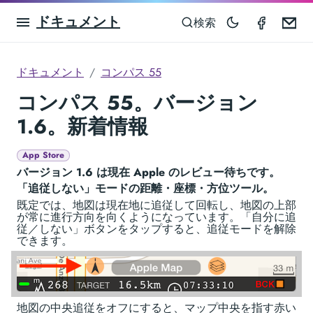
ドキュメント
Compas
Em
検索
ドキュメント
コンパス 55
コンパス 55。バージョン
1.6。新着情報
App Store
バージョン 1.6 は現在 Apple のレビュー待ちです。
「追従しない」モードの距離・座標・方位ツール。
既定では、地図は現在地に追従して回転し、地図の上部
が常に進行方向を向くようになっています。「自分に追
従／しない」ボタンをタップすると、追従モードを解除
できます。
地図の中央追従をオフにすると、マップ中央を指す赤い