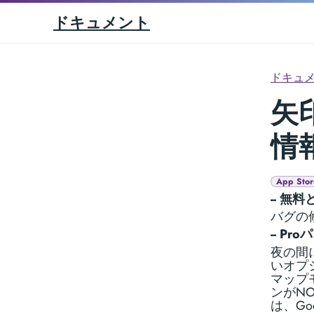
ドキュメント
ドキュ
矢印
情
App Stor
-- 無料
バグの
-- Pr
夜の間
いオプ
マップ
ンがN
は、G