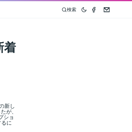
Compass 55 o
Email
検索
新着
めの新し
ったが、
プショ
するに