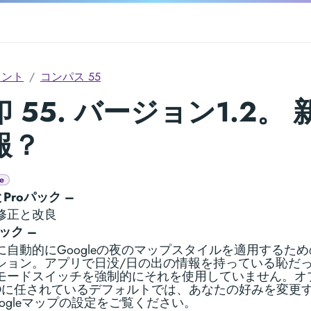
メント
コンパス 55
 55. バージョン1.2。 
報？
e
とProパック –
修正と改良
oパック –
に自動的にGoogleの夜のマップスタイルを適用するた
ション。アプリで日没/日の出の情報を持っている恥だ
モードスイッチを強制的にそれを使用していません。オ
Oに任されているデフォルトでは、あなたの好みを変更
oogleマップの設定をご覧ください。