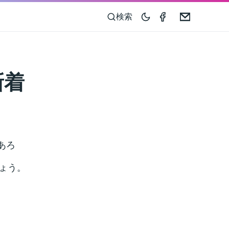
Compass 55 o
Email
検索
新着
あろ
しょう。