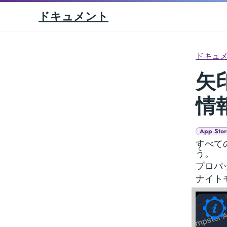
ドキュメント
ドキュ
矢印
情
App Stor
すべて
う。
プロパ
ナイト