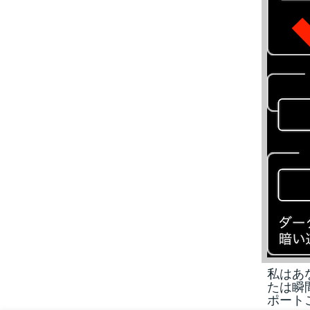
私はあ
たは瞬
ポート