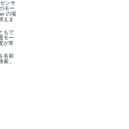
のセンサ
スのモー
r の場
替えま
ともで
度モー
度が常
を名前
検索」