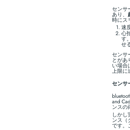
センサ
あり、
時にス
速
心
す
せ
センサ
とがあ
い場合
上限に
センサ
bluet
and 
ンスの
しかし
ンス（
です。