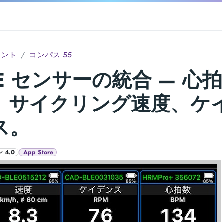
メント
コンパス 55
LE センサーの統合 — 心拍
、サイクリング速度、ケ
ス。
 4.0
App Store