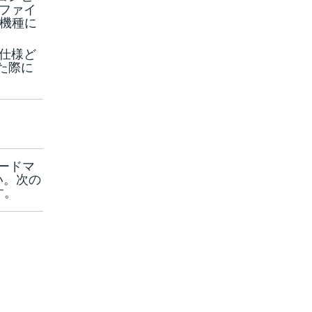
プロファイ
は機種に
も、仕様ど
た際に
ロードマ
さい。次の
す。