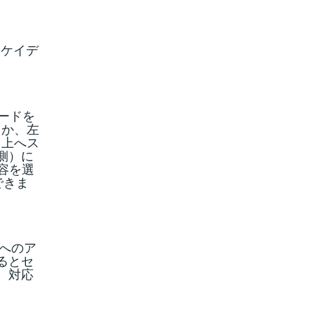
、ケイデ
ボードを
るか、左
ら上へス
側）に
容を選
できま
 へのア
るとセ
、対応