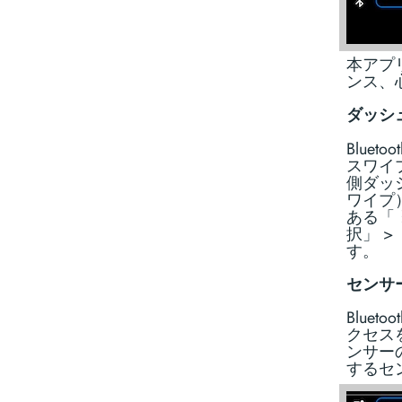
本アプリ
ンス、
ダッシ
Blue
スワイ
側ダッ
ワイプ
ある「
択」 >
す。
センサ
Blue
クセス
ンサー
するセ