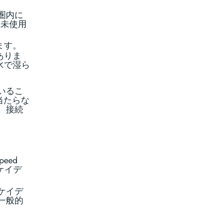
圏内に
は未使用
ます。
ありま
水で湿ら
いるこ
当たらな
、接続
peed
とケイデ
ケイデ
一般的