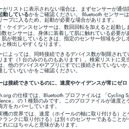
ーがリストに表示されない場合は、まずセンサーが通信
起動している
かをご確認ください。 Bluetooth センサー
リープに入るため、起動が必要な場合があります。
度・ケイデンスセンサーは、数回回転を加えると起動し
拍数センサーは、身体に装着して肌に触れている必要が
。肌が乾燥しているときは、指定のセンサー領域を少し
ると検出しやすくなります。
ーによっては、同時接続できるデバイス数が制限されて
ります（1 台のみのものもあります）。検索リストに見
は、他のデバイスやアプリにすでに接続されていないか
達していないかをご確認ください。
ーは接続できているのに、速度やケイデンスが常にゼロ
ooth.org の仕様では、Bluetooth プロファイルは 「Cycling S
Cadence」 の 1 種類のみです。このプロファイルが速度
両方をカバーしています。
実機の世界では、速度（ホイールの軸に取り付ける）と
クランクに取り付ける）は別々のセンサーであることが
これにはちゃんと意味があります。