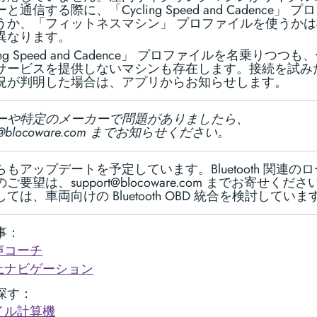
と通信する際に、「Cycling Speed and Cadence」 
うか、「フィットネスマシン」 プロファイルを使うか
異なります。
ling Speed and Cadence」 プロファイルを名乗りつつ
サービスを提供しないマシンも存在します。接続を試み
況が判明した場合は、アプリからお知らせします。
ーや特定のメーカーで問題がありましたら、
rt@blocoware.com までお知らせください。
もアップデートを予定しています。Bluetooth 関連の
ご要望は、support@blocoware.com までお寄せくだ
ては、車両向けの Bluetooth OBD 統合を検討していま
事：
声コーチ
上ナビゲーション
探す：
イル計算機