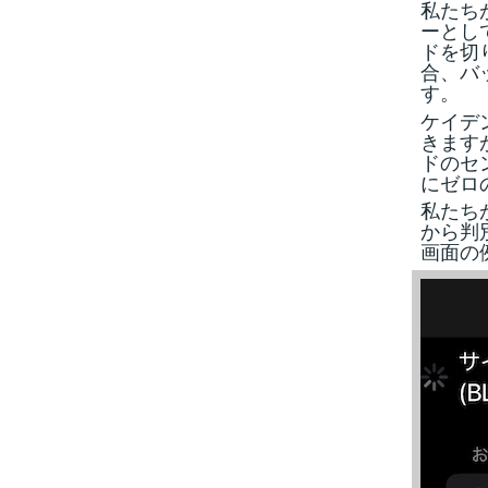
私たちが
ーとし
ドを切り
合、バ
す。
ケイデ
きます
ドのセ
にゼロ
私たち
から判
画面の