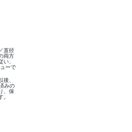
／直径
の両方
従い、
ニューで
以後、
存済みの
り、保
す。
。