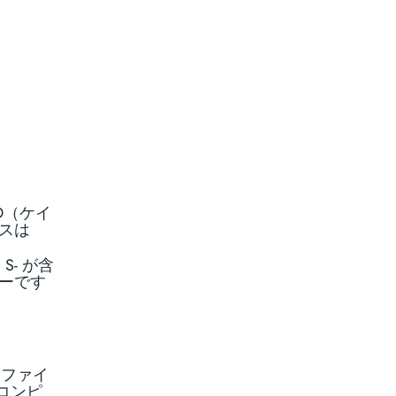
AD（ケイ
ンスは
。
S- が含
サーです
ロファイ
コンピ