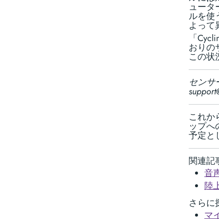
ューター
ルを使
よって
「Cyc
おりの
この状
センサ
suppo
これから
ップへの
予定とし
関連記
音
陸
さらに
マ