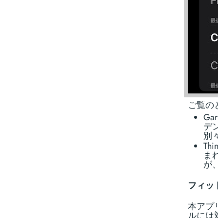
ご覧の
Ga
デ
別
Th
まれ
が
フィッ
本アプリ
ルには