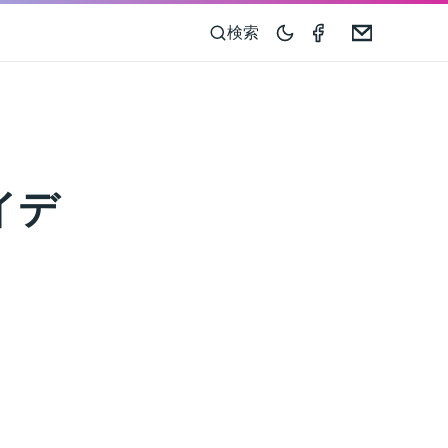
Compass 55 o
Email
検索
イデ