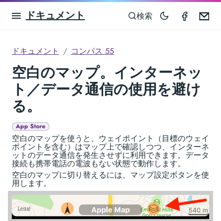
ドキュメント
Compas
Em
検索
ドキュメント
コンパス 55
空白のマップ。インターネッ
ト／データ通信の使用を避け
る。
App Store
空白のマップを使うと、ウェイポイント（目標のウェイ
ポイントを含む）はマップ上で確認しつつ、インターネ
ットのデータ通信を発生させずに利用できます。データ
接続も携帯電話の電波もない状態で動作します。
空白のマップに切り替えるには、マップ設定ボタンを使
用します。