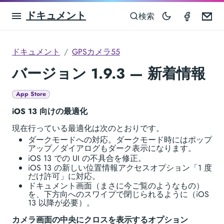
ドキュメント
GPS Ca
Em
検索
ドキュメント
GPSカメラ55
バージョン 1.9.3 — 新着情報
App Store
iOS 13 向けの最適化
現在行っている最適化は次のとおりです。
ダークモードへの対応。ダークモード時にはポップ
アップ／ダイアログもダーク表示になります。
iOS 13 での UI の不具合を修正。
iOS 13 の新しい位置情報アクセスオプション「1 度
だけ許可」に対応。
ドキュメント画面（まさに今ご覧のようなもの）
を、下方向へのスワイプで閉じられるように（iOS
13 以降が必要）。
カメラ画面の中央にクロスを表示するオプション