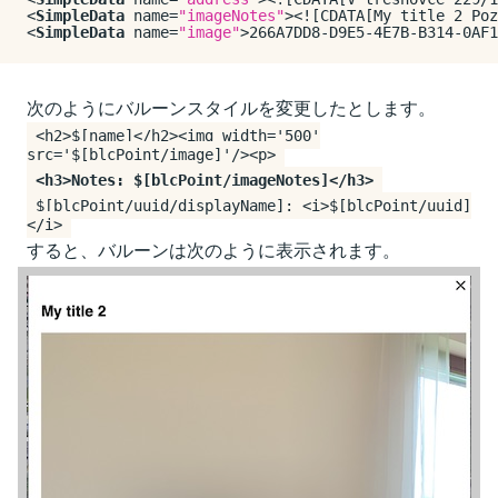
<
SimpleData
name
=
"imageNotes"
>
<![CDATA[My title 2 Poz
<
SimpleData
name
=
"image"
>
266A7DD8-D9E5-4E7B-B314-0AF1
次のようにバルーンスタイルを変更したとします。
<h2>$[name]</h2><img width='500'
src='$[blcPoint/image]'/><p>
<h3>Notes: $[blcPoint/imageNotes]</h3>
$[blcPoint/uuid/displayName]: <i>$[blcPoint/uuid]
</i>
すると、バルーンは次のように表示されます。