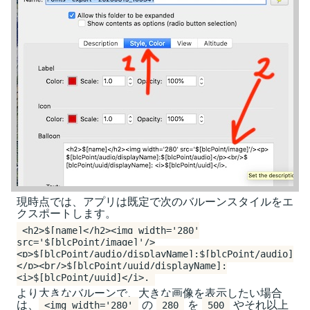
現時点では、アプリは既定で次のバルーンスタイルをエ
クスポートします。
<h2>$[name]</h2><img width='280'
src='$[blcPoint/image]'/>
<p>$[blcPoint/audio/displayName]:$[blcPoint/audio]
</p><br/>$[blcPoint/uuid/displayName]:
<i>$[blcPoint/uuid]</i>.
より大きなバルーンで、大きな画像を表示したい場合
は、
の
を
やそれ以上
<img width='280'
280
500