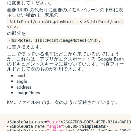
に変更してください。
画像 UUID の代わりに画像のメモをバルーンの下部に表
示したい場合は、末尾の
$[blcPoint/uuid/displayName]: <i>$[blcPoint/uuid]
</i>.
の部分を
<h3>Notes: $[blcPoint/imageNotes]</h3>.
に置き換えます。
ここで使っている名前はどこから来ているのでしょう
か。これらは、アプリがエクスポートする Google Earth
のドキュメントスキーマに基づいています。写真フィー
ルドとして次のものが利用できます。
uuid
angle
address
imageNotes
KML ファイル内では、次のように記述されています。
<
SimpleData
name
=
"uuid"
>
266A7DD8-D9E5-4E7B-B314-0AF13
<
SimpleData
name
=
"angle"
>
58.00
</
SimpleData
>
<
SimpleData
name
=
"address"
>
<![CDATA[V třešňovce 229/1